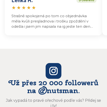
Lenka H.
Ověřeno
★
★
★
★
★
Strašně spokojená po tom co objednávka
měla kvůli presjladnova i trošku zpoždění v
odešla i jsem jim napsala na ig jeste ten den
odeslali a druhý den dopoledne jsem mohla
vyzvedávat .. výrobky jsou super chutnají
báječně a určitě budu objednávat zase
Už přes 20 000 followerů
na @nutsman.
Jak vypadá to pravé ořechové podle vás? Přidej se
i ty!