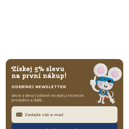
Získej 5% slevu
na první nákup!
ODEBÍREJ NEWSLETTER
akce a slevy | zdravé recepty | recenze
produktů a další…