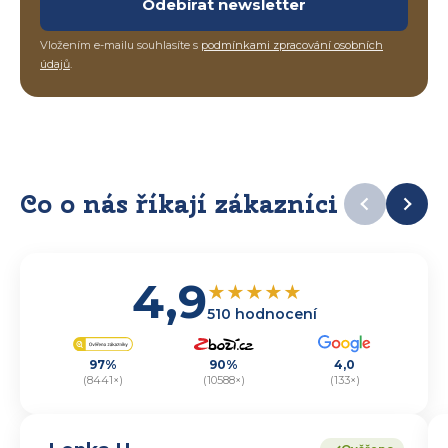
Odebírat newsletter
Vložením e-mailu souhlasíte s
podmínkami zpracování osobních
údajů
.
Co o nás říkají zákazníci
4,9
★
★
★
★
★
510 hodnocení
97%
90%
4,0
(8441×)
(10588×)
(133×)