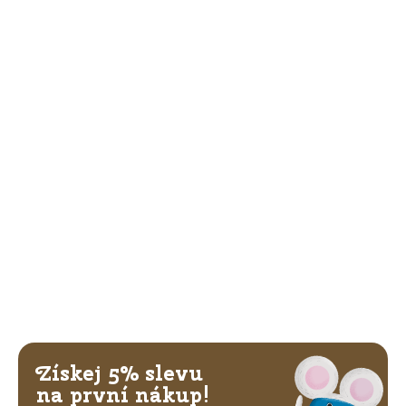
Získej 5% slevu
na první nákup!