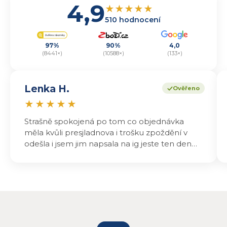
4,9
★
★
★
★
★
510 hodnocení
97%
90%
4,0
(8441×)
(10588×)
(133×)
Lenka H.
Ověřeno
★
★
★
★
★
Strašně spokojená po tom co objednávka
měla kvůli presjladnova i trošku zpoždění v
odešla i jsem jim napsala na ig jeste ten den
odeslali a druhý den dopoledne jsem mohla
vyzvedávat .. výrobky jsou super chutnají
báječně a určitě budu objednávat zase