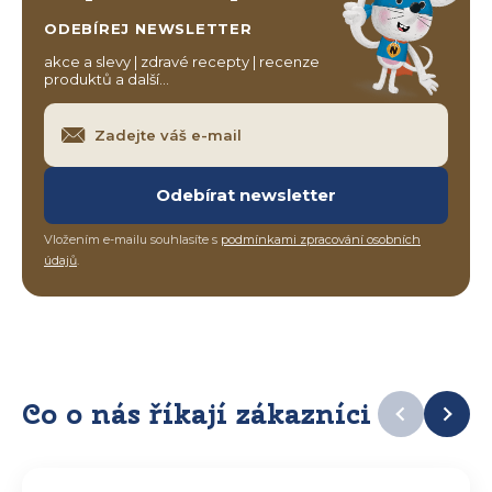
ODEBÍREJ NEWSLETTER
akce a slevy | zdravé recepty | recenze
produktů a další…
Odebírat newsletter
Vložením e-mailu souhlasíte s
podmínkami zpracování osobních
údajů
.
Co o nás říkají zákazníci