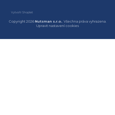
Vytvořil Shoptet
Copyright 2026
Nutsman s.r.o.
. Všechna práva vyhrazena.
Upravit nastavení cookies