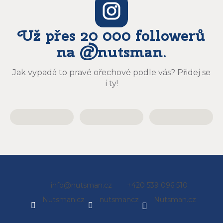
Už přes 20 000 followerů
na @nutsman.
Jak vypadá to pravé ořechové podle vás? Přidej se
i ty!
Z
info
@
nutsman.cz
+420 539 096 510
á
Nutsman.cz
nutsmancz
Nutsman.cz
p
a