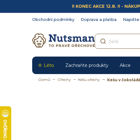
Přejít
!! KONEC AKCE 12.8. !! - N
na
obsah
Obchodní podmínky
Doprava a platba
Napište
Léto
Zachraňte produkty
Akce
Domů
Ořechy
Kešu ořechy
Kešu v čokolád