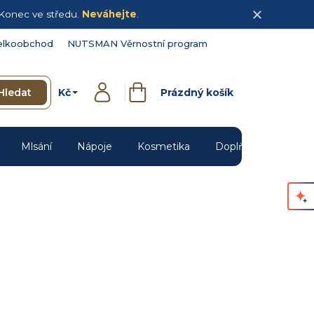
Konec ve středu.
Neváhejte
.
elkoobchod
NUTSMAN Věrnostní program
Kč
Hledat
Prázdný košík
Přihlášení
Nákupní
košík
Mlsání
Nápoje
Kosmetika
Doplňky
Novin