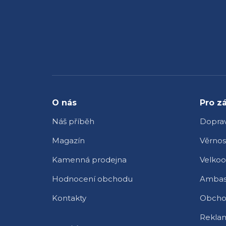
Z
á
p
a
t
O nás
Pro z
í
Náš příběh
Doprav
Magazín
Věrnos
Kamenná prodejna
Velko
Hodnocení obchodu
Ambas
Kontakty
Obcho
Reklam