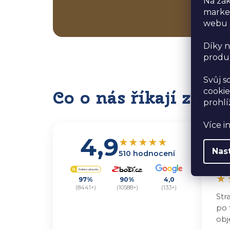
Na zák
market
webu a
Díky n
produk
Svůj s
Co o nás říkají zákaz
cookie
prohlí
Více i
4,9
Le
★
★
★
★
★
Nas
ka
510 hodnocení
H.
★
97%
90%
4,0
(8441×)
(10588×)
(133×)
Str
po 
obj