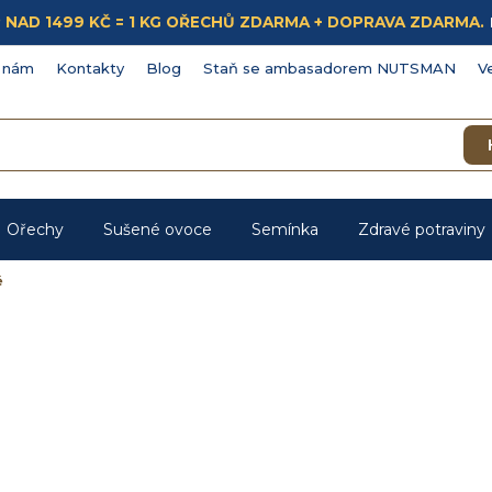
ÁKUP NAD 1499 KČ = 1 KG OŘECHŮ ZDARMA + DOPRAVA ZDARMA.
 nám
Kontakty
Blog
Staň se ambasadorem NUTSMAN
V
Ořechy
Sušené ovoce
Semínka
Zdravé potraviny
ě