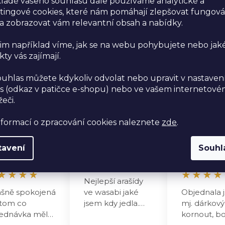
ladě vašeho souhlasu dále používáme analytické a
údajů
.
ingové cookies, které nám pomáhají zlepšovat fungová
 zobrazovat vám relevantní obsah a nabídky.
im například víme, jak se na webu pohybujete nebo jak
ty vás zajímají.
ouhlas můžete kdykoliv odvolat nebo upravit v nastaven
níci
s (odkaz v patičce e-shopu) nebo ve vašem internetov
žeči.
nformací o zpracování cookies naleznete
zde
.
n
Mar
Ver
Ověřeno
Ověřeno
O
tavení
Souhl
cela
oni
ka
★
★
★
★
★
★
★
★
★
★
★
★
★
Nejlepší arašídy
ašně spokojená
ve wasabi jaké
Objednala j
tom co
jsem kdy jedla.
mj. dárkový
ednávka měla
Jinde už nekupuji.
kornout, b