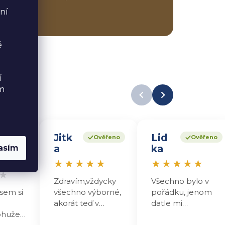
ní
é
í
ém
Jitk
Lid
věřeno
Ověřeno
Ověřeno
asím
a
ka
★
★
★
★
★
★
★
★
★
★
★
Zdravím,vždycky
Všechno bylo v
sem si
všechno výborné,
pořádku, jenom
akorát teď v
datle mi
ohužel
poslední
nechutnaji , maji