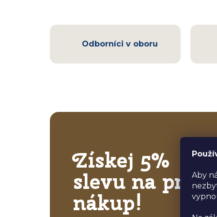
Odborníci v oboru
Získej 5%
Použí
slevu na první
Aby ná
nezbyt
nákup!
vypno