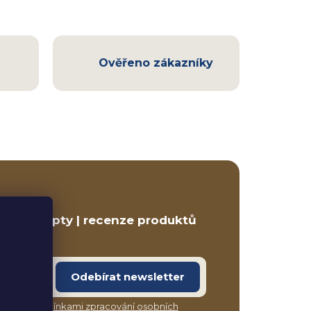
Ověřeno zákazníky
ETTER
ravé recepty | recenze produktů
Odebírat newsletter
síte s
podmínkami zpracování osobních