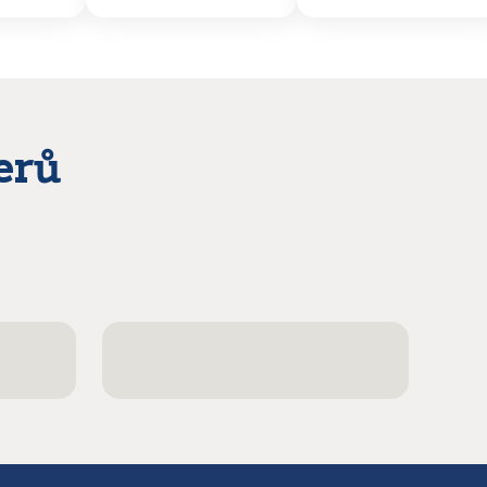
asklém
objednávce, malá
nakyslou chuť.
šky
chybička,ale,to se
Přesto jsem se na
 ale
normálně může
ně hodně těšila,
stát.Dekuji
teď nevim co z
alení,
toho udělám ,
 měl
abych to
zpracovala!
erů