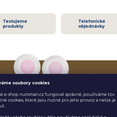
Testujeme
Telefonické
produkty
objednávky
ODEBÍREJ NEWSL
akce a slevy | zd
váme soubory cookies
a další…
š e-shop nutsman.cz fungoval správně, používáme tzv.
né cookies, které jsou nutné pro jeho provoz a nelze je
ut.
Vložením e-mailu souhla