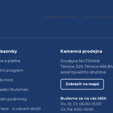
info
@
nutsman.cz
+420 539 096 51
ákazníky
Kamenná prodejna
a a platba
Prodejna NUTSMAN
Těmice 329, Těmice 696 84
tní program
areál bývalého družstva
obchod
Zobrazit na mapě
ador Nutsman
Budeme se na vás těšit:
dní podmínky
Po, St, Čt: 06:00–15:00
ace a vrácení zboží
Út, Pá: 6:00–16:00