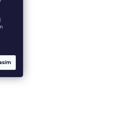
é
í
ém
asím