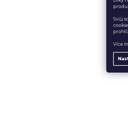
Díky n
produk
Svůj s
cookie
prohlí
Více i
Nas