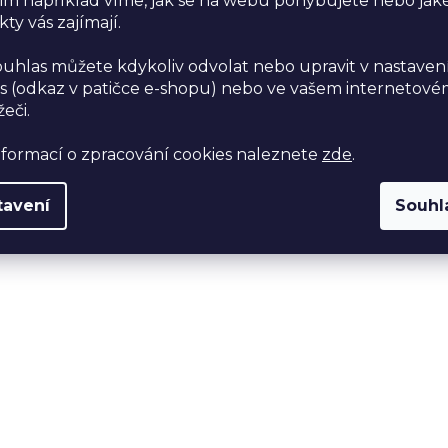
im například víme, jak se na webu pohybujete nebo jak
ty vás zajímají.
ouhlas můžete kdykoliv odvolat nebo upravit v nastaven
s (odkaz v patičce e-shopu) nebo ve vašem internetov
žeči.
nformací o zpracování cookies naleznete
zde
.
tavení
Souhl