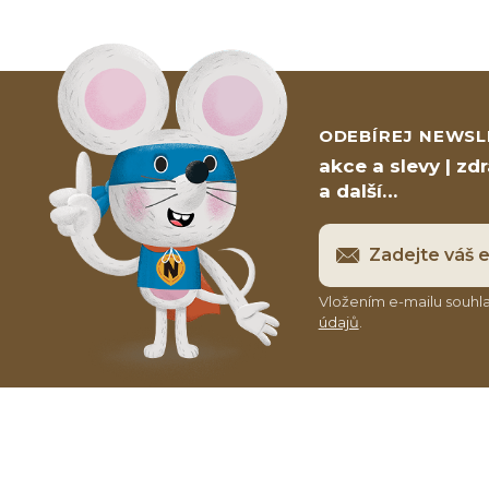
ODEBÍREJ NEWSL
akce a slevy | zd
a další…
Vložením e-mailu souhla
údajů
.