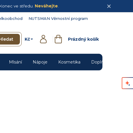
Konec ve středu.
Neváhejte
.
elkoobchod
NUTSMAN Věrnostní program
Kč
Hledat
Prázdný košík
Přihlášení
Nákupní
košík
Mlsání
Nápoje
Kosmetika
Doplňky
Novin