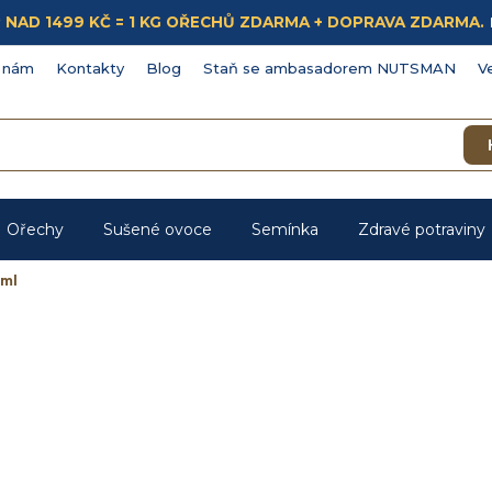
ÁKUP NAD 1499 KČ = 1 KG OŘECHŮ ZDARMA + DOPRAVA ZDARMA.
 nám
Kontakty
Blog
Staň se ambasadorem NUTSMAN
V
Ořechy
Sušené ovoce
Semínka
Zdravé potraviny
0ml