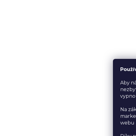
Použí
Aby ná
nezbyt
vypno
Na zák
market
webu a