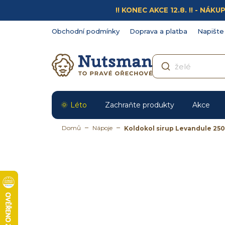
Přejít
!! KONEC AKCE 12.8. !! - N
na
obsah
Obchodní podmínky
Doprava a platba
Napište
Léto
Zachraňte produkty
Akce
Domů
Nápoje
Koldokol sirup Levandule 25