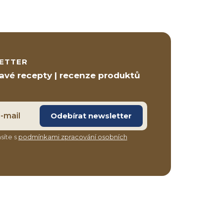
ETTER
ravé recepty | recenze produktů
Odebírat newsletter
síte s
podmínkami zpracování osobních