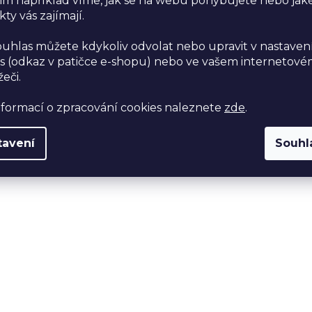
im například víme, jak se na webu pohybujete nebo jak
ty vás zajímají.
ouhlas můžete kdykoliv odvolat nebo upravit v nastaven
s (odkaz v patičce e-shopu) nebo ve vašem internetov
žeči.
nformací o zpracování cookies naleznete
zde
.
tavení
Souhl