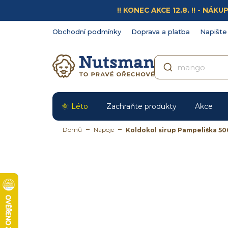
Přejít
!! KONEC AKCE 12.8. !! - N
na
obsah
Obchodní podmínky
Doprava a platba
Napište
Léto
Zachraňte produkty
Akce
Domů
Nápoje
Koldokol sirup Pampeliška 5