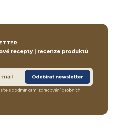
ETTER
ravé recepty | recenze produktů
Odebírat newsletter
síte s
podmínkami zpracování osobních