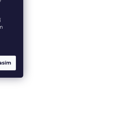
é
í
ém
asím