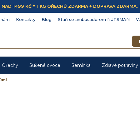
ÁKUP NAD 1499 KČ = 1 KG OŘECHŮ ZDARMA + DOPRAVA ZDARMA.
 nám
Kontakty
Blog
Staň se ambasadorem NUTSMAN
V
Ořechy
Sušené ovoce
Semínka
Zdravé potraviny
00ml