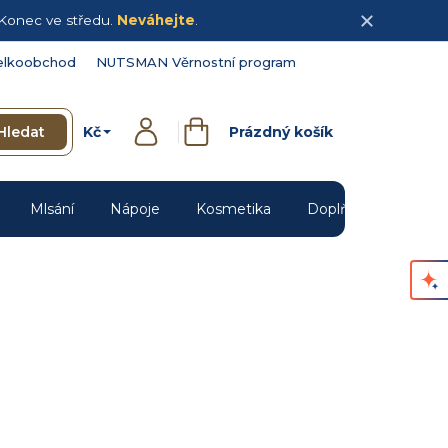
Konec ve středu.
Neváhejte
.
elkoobchod
NUTSMAN Věrnostní program
Kč
Hledat
Prázdný košík
Přihlášení
Nákupní
košík
Mlsání
Nápoje
Kosmetika
Doplňky
Novin