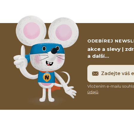
ODEBÍREJ NEWSL
akce a slevy | zd
a další…
Vložením e-mailu souhla
údajů
.