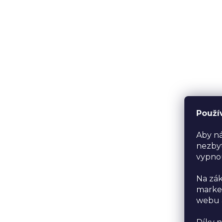
Použí
Aby ná
nezbyt
vypno
Na zák
market
webu a