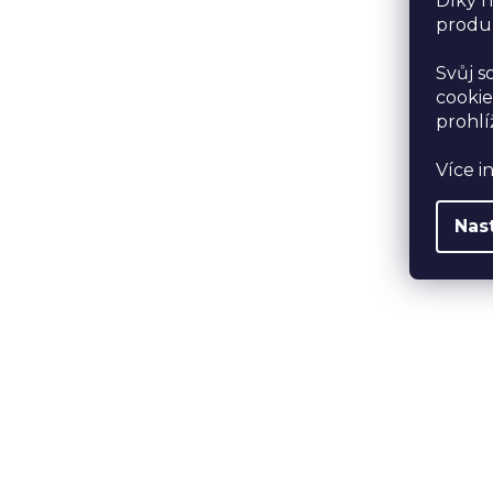
Díky n
produk
Svůj s
cookie
prohlí
Více i
Nas