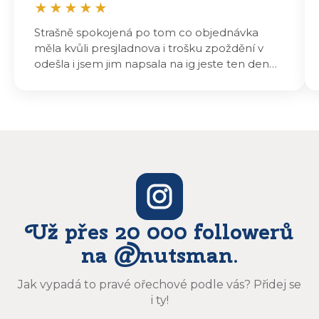
★
★
★
★
★
Strašně spokojená po tom co objednávka
měla kvůli presjladnova i trošku zpoždění v
odešla i jsem jim napsala na ig jeste ten den
odeslali a druhý den dopoledne jsem mohla
vyzvedávat .. výrobky jsou super chutnají
báječně a určitě budu objednávat zase
Už přes 20 000 followerů
na @nutsman.
Jak vypadá to pravé ořechové podle vás? Přidej se
i ty!