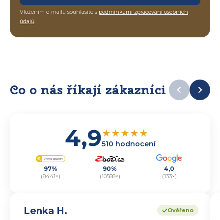
Vložením e-mailu souhlasíte s
podmínkami zpracování osobních
údajů
.
Co o nás říkají zákazníci
4,9
★
★
★
★
★
510 hodnocení
97%
90%
4,0
(8441×)
(10588×)
(133×)
Lenka H.
Ověřeno