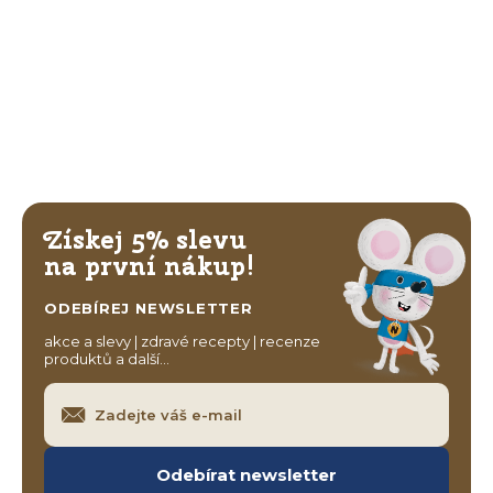
Získej 5% slevu
na první nákup!
ODEBÍREJ NEWSLETTER
akce a slevy | zdravé recepty | recenze
produktů a další…
Odebírat newsletter