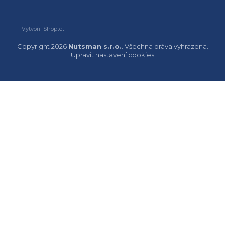
Vytvořil Shoptet
Copyright 2026
Nutsman s.r.o.
. Všechna práva vyhrazena.
Upravit nastavení cookies