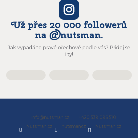
Už přes 20 000 followerů
na @nutsman.
Jak vypadá to pravé ořechové podle vás? Přidej se
i ty!
Z
info
@
nutsman.cz
+420 539 096 510
á
Nutsman.cz
nutsmancz
Nutsman.cz
p