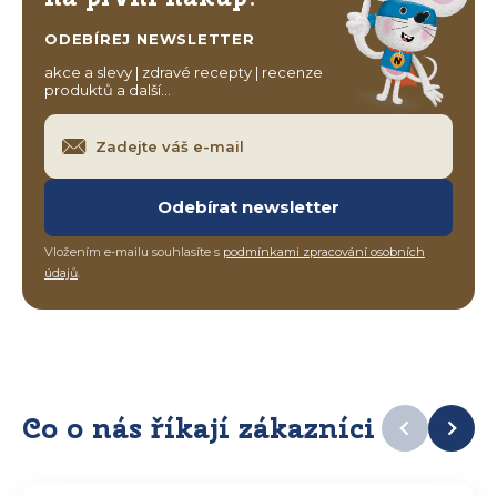
ODEBÍREJ NEWSLETTER
akce a slevy | zdravé recepty | recenze
produktů a další…
Odebírat newsletter
Vložením e-mailu souhlasíte s
podmínkami zpracování osobních
údajů
.
Co o nás říkají zákazníci