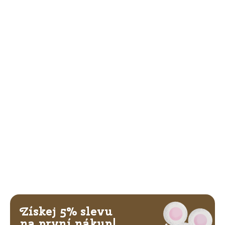
Získej 5% slevu
na první nákup!