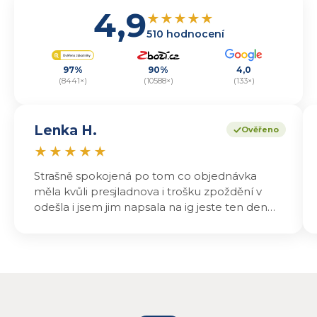
4,9
★
★
★
★
★
510 hodnocení
97%
90%
4,0
(8441×)
(10588×)
(133×)
Lenka H.
Ověřeno
★
★
★
★
★
Strašně spokojená po tom co objednávka
měla kvůli presjladnova i trošku zpoždění v
odešla i jsem jim napsala na ig jeste ten den
odeslali a druhý den dopoledne jsem mohla
vyzvedávat .. výrobky jsou super chutnají
báječně a určitě budu objednávat zase