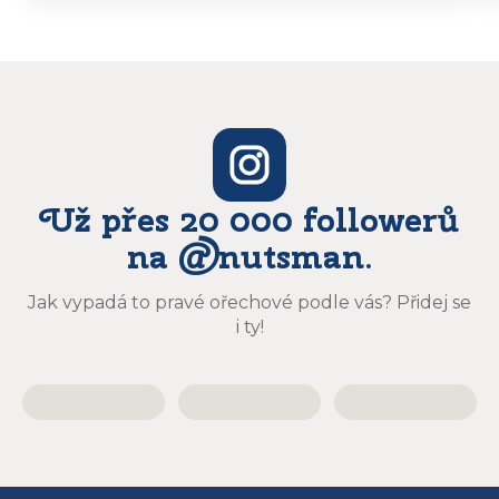
vyzvedávat .. výrobky jsou super chutnají
báječně a určitě budu objednávat zase
Už přes 20 000 followerů
na @nutsman.
Jak vypadá to pravé ořechové podle vás? Přidej se
i ty!