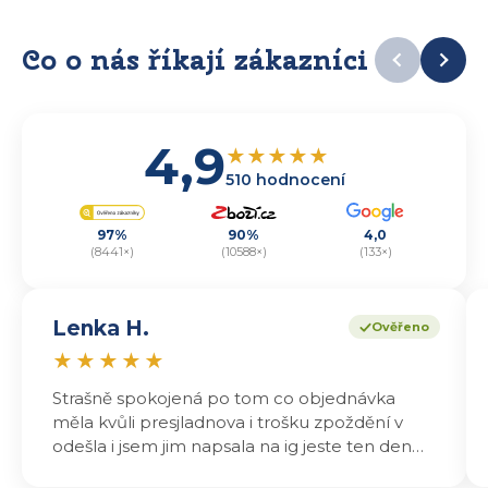
Co o nás říkají zákazníci
4,9
★
★
★
★
★
510 hodnocení
97%
90%
4,0
(8441×)
(10588×)
(133×)
Lenka H.
Ověřeno
★
★
★
★
★
Strašně spokojená po tom co objednávka
měla kvůli presjladnova i trošku zpoždění v
odešla i jsem jim napsala na ig jeste ten den
odeslali a druhý den dopoledne jsem mohla