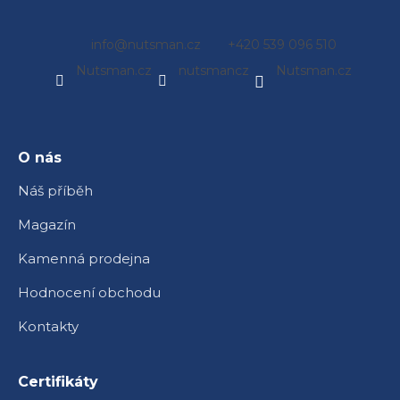
Z
info
@
nutsman.cz
+420 539 096 510
á
Nutsman.cz
nutsmancz
Nutsman.cz
p
a
t
í
O nás
Náš příběh
Magazín
Kamenná prodejna
Hodnocení obchodu
Kontakty
Certifikáty