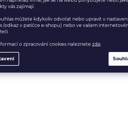
im například víme, jak se na webu pohybujete nebo jak
ty vás zajímají.
ouhlas můžete kdykoliv odvolat nebo upravit v nastaven
s (odkaz v patičce e-shopu) nebo ve vašem internetov
žeči.
nformací o zpracování cookies naleznete
zde
.
tavení
Souhl