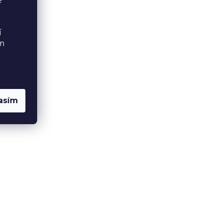
é
í
ém
asím