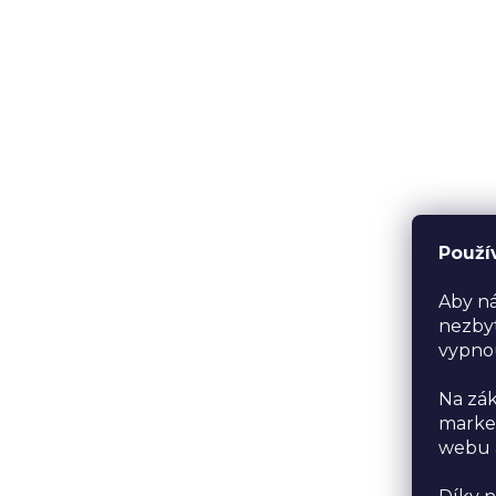
Použí
Aby ná
nezbyt
vypno
Na zák
market
webu a