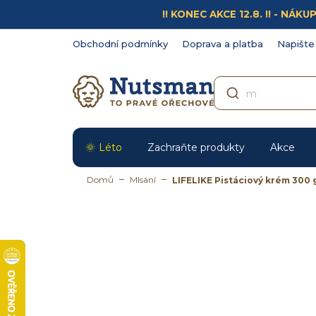
Přejít
!! KONEC AKCE 12.8. !! - N
na
obsah
Obchodní podmínky
Doprava a platba
Napište
Léto
Zachraňte produkty
Akce
Domů
Mlsání
LIFELIKE Pistáciový krém 300 