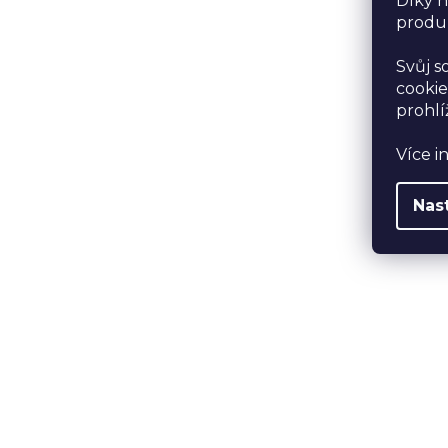
Díky n
produk
Svůj s
cookie
prohlí
Více i
Nas