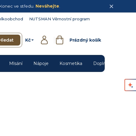
Konec ve středu.
Neváhejte
.
elkoobchod
NUTSMAN Věrnostní program
Kč
Hledat
Prázdný košík
Přihlášení
Nákupní
košík
Mlsání
Nápoje
Kosmetika
Doplňky
Novin