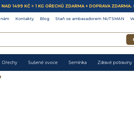
ÁKUP NAD 1499 KČ = 1 KG OŘECHŮ ZDARMA + DOPRAVA ZDARMA.
 nám
Kontakty
Blog
Staň se ambasadorem NUTSMAN
V
Ořechy
Sušené ovoce
Semínka
Zdravé potraviny
g