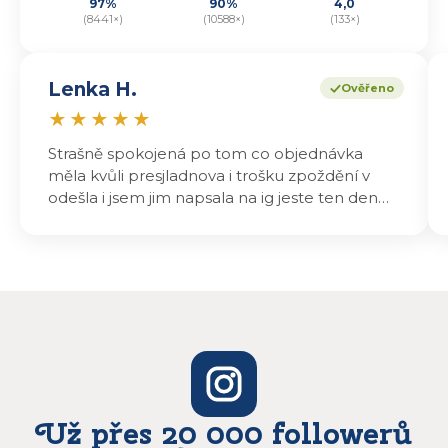
97%
90%
4,0
(8441×)
(10588×)
(133×)
Lenka H.
Ověřeno
★
★
★
★
★
Strašně spokojená po tom co objednávka
měla kvůli presjladnova i trošku zpoždění v
odešla i jsem jim napsala na ig jeste ten den
odeslali a druhý den dopoledne jsem mohla
vyzvedávat .. výrobky jsou super chutnají
báječně a určitě budu objednávat zase
Už přes 20 000 followerů