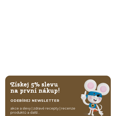
Získej 5% slevu
na první nákup!
ODEBÍREJ NEWSLETTER
akce a slevy | zdravé recepty | recenze
produktů a další…