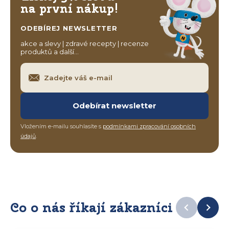
na první nákup!
ODEBÍREJ NEWSLETTER
akce a slevy | zdravé recepty | recenze
produktů a další…
Odebírat newsletter
Vložením e-mailu souhlasíte s
podmínkami zpracování osobních
údajů
.
Co o nás říkají zákazníci