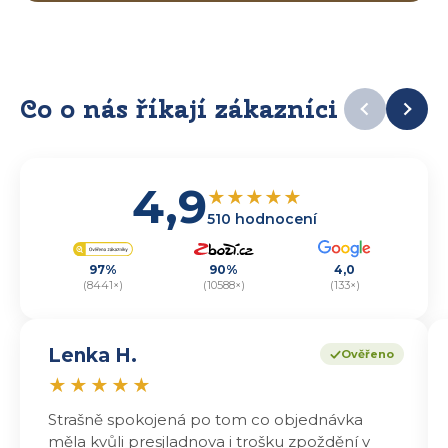
Co o nás říkají zákazníci
4,9
★
★
★
★
★
510 hodnocení
97%
90%
4,0
(8441×)
(10588×)
(133×)
Lenka H.
Ověřeno
★
★
★
★
★
Strašně spokojená po tom co objednávka
měla kvůli presjladnova i trošku zpoždění v