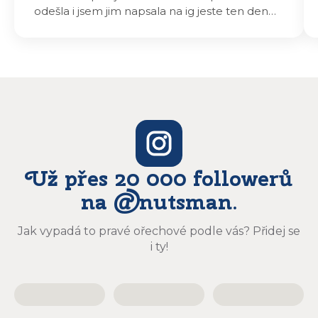
odešla i jsem jim napsala na ig jeste ten den
odeslali a druhý den dopoledne jsem mohla
vyzvedávat .. výrobky jsou super chutnají
báječně a určitě budu objednávat zase
Už přes 20 000 followerů
na @nutsman.
Jak vypadá to pravé ořechové podle vás? Přidej se
i ty!