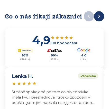
Co o nás říkají zákazníci
4,9
★
★
★
★
★
510 hodnocení
97%
90%
4,0
(8441×)
(10588×)
(133×)
Lenka H.
Ověřeno
★
★
★
★
★
Strašně spokojená po tom co objednávka
měla kvůli presjladnova i trošku zpoždění v
odešla i jsem jim napsala na ig jeste ten den
odeslali a druhý den dopoledne jsem mohla