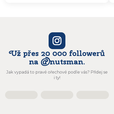
vyzvedávat .. výrobky jsou super chutnají
báječně a určitě budu objednávat zase
Už přes 20 000 followerů
na @nutsman.
Jak vypadá to pravé ořechové podle vás? Přidej se
i ty!