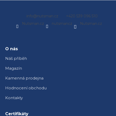
Z
info
@
nutsman.cz
+420 539 096 510
á
Nutsman.cz
nutsmancz
Nutsman.cz
p
a
t
í
O nás
Náš příběh
Magazín
Kamenná prodejna
Hodnocení obchodu
Kontakty
Certifikáty