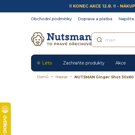
Přejít
!! KONEC AKCE 12.8. !! - N
na
obsah
Obchodní podmínky
Doprava a platba
Napište
Léto
Zachraňte produkty
Akce
Domů
Nápoje
NUTSMAN Ginger Shot 30x60 