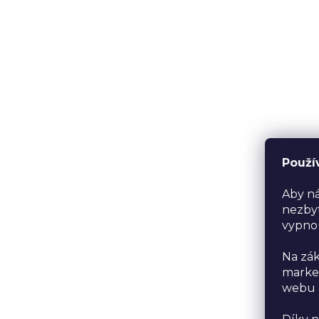
Použí
Aby ná
nezbyt
vypno
Na zák
market
webu a