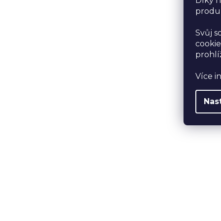
Díky n
produk
Svůj s
cookie
prohlí
Více i
Nas