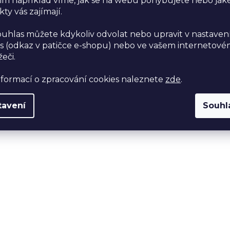
im například víme, jak se na webu pohybujete nebo jak
ty vás zajímají.
ouhlas můžete kdykoliv odvolat nebo upravit v nastaven
s (odkaz v patičce e-shopu) nebo ve vašem internetov
žeči.
nformací o zpracování cookies naleznete
zde
.
tavení
Souhl