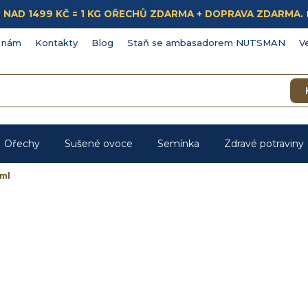
ÁKUP NAD 1499 KČ = 1 KG OŘECHŮ ZDARMA + DOPRAVA ZDARMA.
 nám
Kontakty
Blog
Staň se ambasadorem NUTSMAN
V
Ořechy
Sušené ovoce
Semínka
Zdravé potraviny
ml