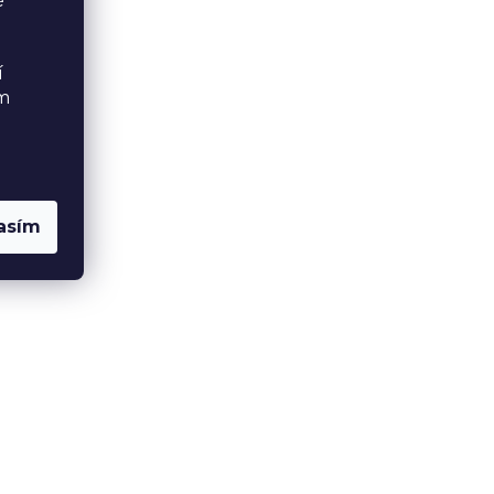
é
í
ém
asím