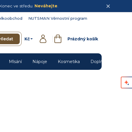
Konec ve středu.
Neváhejte
.
elkoobchod
NUTSMAN Věrnostní program
Kč
Hledat
Prázdný košík
Přihlášení
Nákupní
košík
Mlsání
Nápoje
Kosmetika
Doplňky
Novin