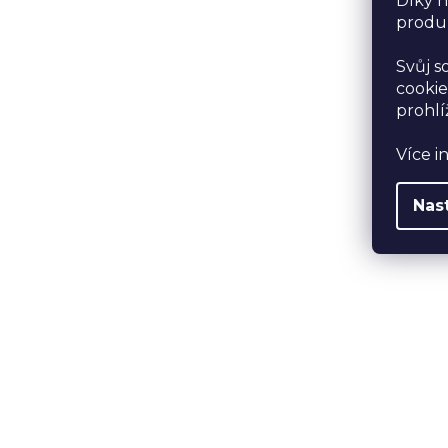
Díky n
produk
Svůj s
cookie
prohlí
Více i
Nas