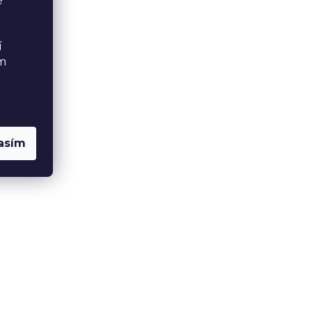
é
í
ém
asím