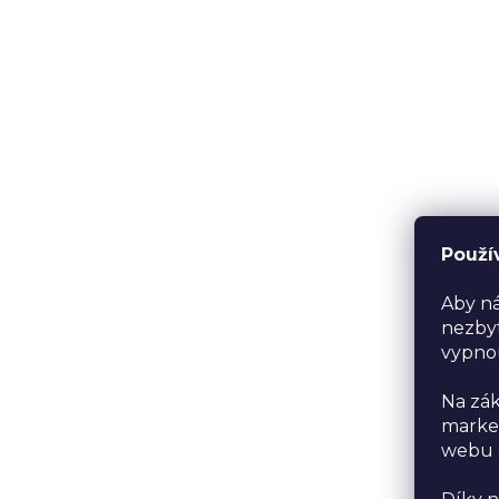
Použí
Aby ná
nezbyt
vypno
Na zák
market
webu a