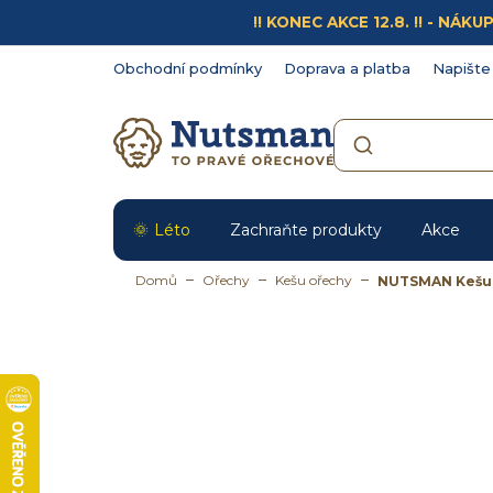
Přejít
!! KONEC AKCE 12.8. !! - N
na
obsah
Obchodní podmínky
Doprava a platba
Napište
Léto
Zachraňte produkty
Akce
Domů
Ořechy
Kešu ořechy
NUTSMAN Kešu 