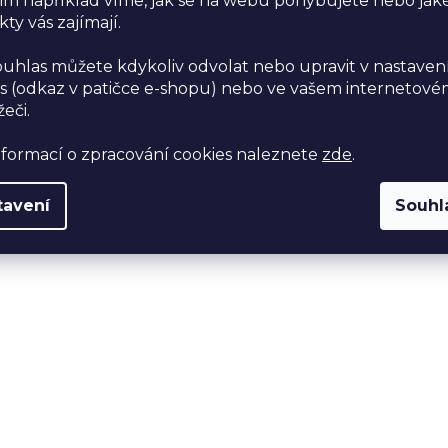
im například víme, jak se na webu pohybujete nebo jak
ty vás zajímají.
ouhlas můžete kdykoliv odvolat nebo upravit v nastaven
s (odkaz v patičce e-shopu) nebo ve vašem internetov
žeči.
nformací o zpracování cookies naleznete
zde
.
tavení
Souhl