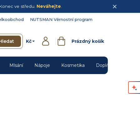
Konec ve středu.
Neváhejte
.
elkoobchod
NUTSMAN Věrnostní program
Kč
Hledat
Prázdný košík
Přihlášení
Nákupní
košík
Mlsání
Nápoje
Kosmetika
Doplňky
Novin