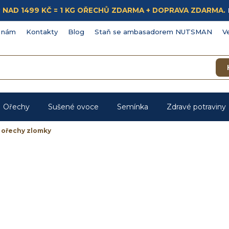
ÁKUP NAD 1499 KČ = 1 KG OŘECHŮ ZDARMA + DOPRAVA ZDARMA.
 nám
Kontakty
Blog
Staň se ambasadorem NUTSMAN
V
Ořechy
Sušené ovoce
Semínka
Zdravé potraviny
ořechy zlomky