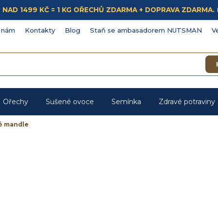
ÁKUP NAD 1499 KČ = 1 KG OŘECHŮ ZDARMA + DOPRAVA ZDARMA.
 nám
Kontakty
Blog
Staň se ambasadorem NUTSMAN
V
Ořechy
Sušené ovoce
Semínka
Zdravé potraviny
é mandle