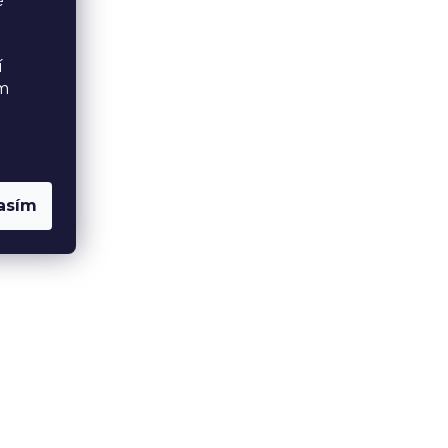
é
í
ém
asím