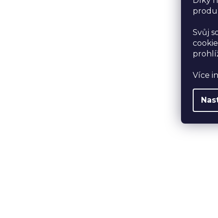
Díky n
produk
Svůj s
cookie
prohlí
Více i
Nas