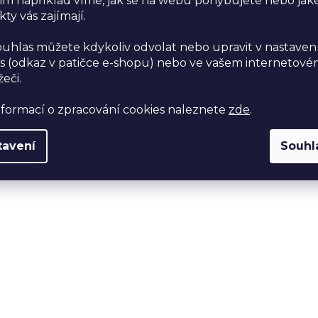
im například víme, jak se na webu pohybujete nebo jak
ty vás zajímají.
ouhlas můžete kdykoliv odvolat nebo upravit v nastaven
s (odkaz v patičce e-shopu) nebo ve vašem internetov
žeči.
nformací o zpracování cookies naleznete
zde
.
tavení
Souhl