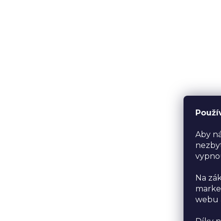
Použí
Aby ná
nezbyt
vypno
Na zák
market
webu a