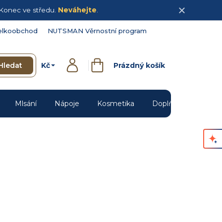
Konec ve středu.
Neváhejte
.
elkoobchod
NUTSMAN Věrnostní program
Kč
Hledat
Prázdný košík
Přihlášení
Nákupní
košík
Mlsání
Nápoje
Kosmetika
Doplňky
Novin