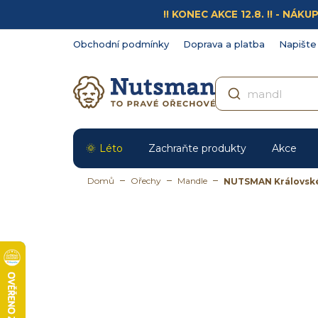
Přejít
!! KONEC AKCE 12.8. !! - N
na
obsah
Obchodní podmínky
Doprava a platba
Napište
Léto
Zachraňte produkty
Akce
Domů
Ořechy
Mandle
NUTSMAN Královsk