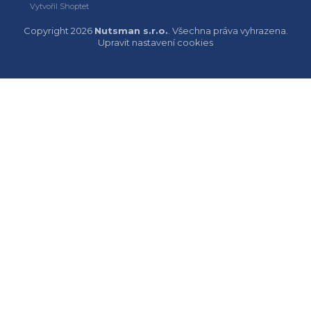
Vytvořil Shoptet
Copyright 2026
Nutsman s.r.o.
. Všechna práva vyhrazena.
Upravit nastavení cookies