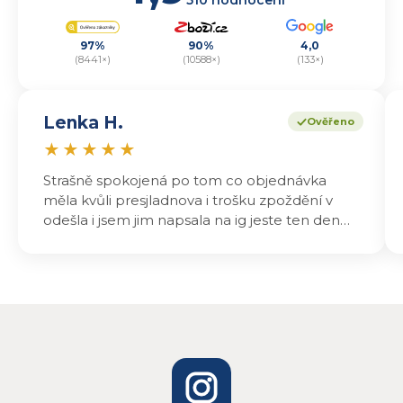
97%
90%
4,0
(8441×)
(10588×)
(133×)
Lenka H.
Ověřeno
★
★
★
★
★
Strašně spokojená po tom co objednávka
měla kvůli presjladnova i trošku zpoždění v
odešla i jsem jim napsala na ig jeste ten den
odeslali a druhý den dopoledne jsem mohla
vyzvedávat .. výrobky jsou super chutnají
báječně a určitě budu objednávat zase