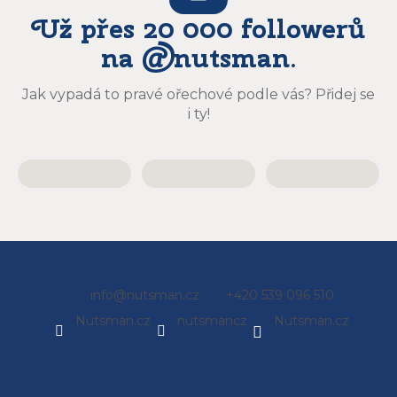
Už přes 20 000 followerů
na @nutsman.
Jak vypadá to pravé ořechové podle vás? Přidej se
i ty!
Z
info
@
nutsman.cz
+420 539 096 510
á
Nutsman.cz
nutsmancz
Nutsman.cz
p
a
t