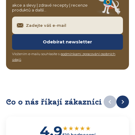
akce a slevy | zdravé recepty | recenze
produktů a další…
Odebírat newsletter
Vložením e-mailu souhlasíte s
podmínkami zpracování osobních
údajů
.
Co o nás říkají zákazníci
4,9
★
★
★
★
★
510 hodnocení