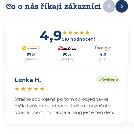
Co o nás říkají zákazníci
4,9
★
★
★
★
★
510 hodnocení
97%
90%
4,0
(8441×)
(10588×)
(133×)
Lenka H.
Ověřeno
★
★
★
★
★
Strašně spokojená po tom co objednávka
měla kvůli presjladnova i trošku zpoždění v
odešla i jsem jim napsala na ig jeste ten den
odeslali a druhý den dopoledne jsem mohla
vyzvedávat .. výrobky jsou super chutnají
báječně a určitě budu objednávat zase