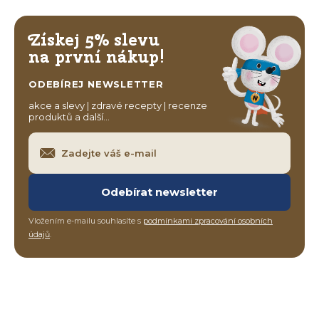
Získej 5% slevu
na první nákup!
ODEBÍREJ NEWSLETTER
akce a slevy | zdravé recepty | recenze
produktů a další…
Odebírat newsletter
Vložením e-mailu souhlasíte s
podmínkami zpracování osobních
údajů
.