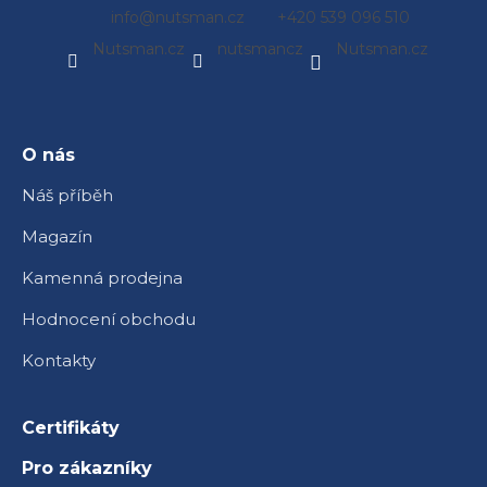
Z
info
@
nutsman.cz
+420 539 096 510
á
Nutsman.cz
nutsmancz
Nutsman.cz
p
a
t
í
O nás
Náš příběh
Magazín
Kamenná prodejna
Hodnocení obchodu
Kontakty
Certifikáty
Pro zákazníky