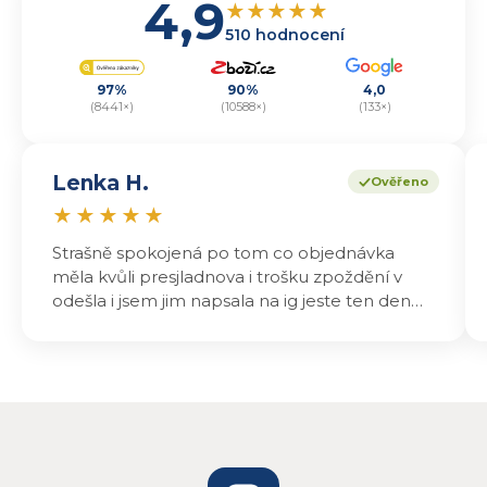
4,9
★
★
★
★
★
510 hodnocení
97%
90%
4,0
(8441×)
(10588×)
(133×)
Lenka H.
Ověřeno
★
★
★
★
★
Strašně spokojená po tom co objednávka
měla kvůli presjladnova i trošku zpoždění v
odešla i jsem jim napsala na ig jeste ten den
odeslali a druhý den dopoledne jsem mohla
vyzvedávat .. výrobky jsou super chutnají
báječně a určitě budu objednávat zase