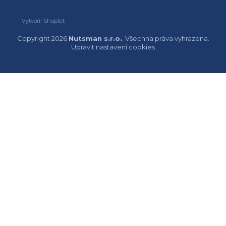
Vytvořil Shoptet
Copyright 2026
Nutsman s.r.o.
. Všechna práva vyhrazena.
Upravit nastavení cookies