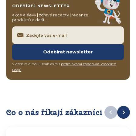
ODEBÍREJ NEWSLETTER
akce a slevy | zdravé recepty | recenze
produktů a další…
Odebírat newsletter
Vložením e-mailu souhlasíte s
podmínkami zpracování osobních
údajů
.
Co o nás říkají zákazníci