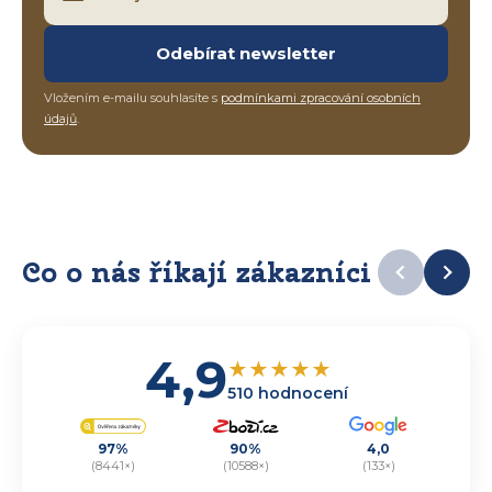
Odebírat newsletter
Vložením e-mailu souhlasíte s
podmínkami zpracování osobních
údajů
.
Co o nás říkají zákazníci
4,9
★
★
★
★
★
510 hodnocení
97%
90%
4,0
(8441×)
(10588×)
(133×)