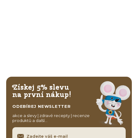
Získej 5% slevu
na první nákup!
ODEBÍREJ NEWSLETTER
akce a slevy | zdravé recepty | recenze
produktů a další…