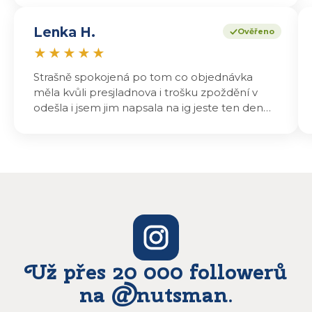
Lenka H.
Ověřeno
★
★
★
★
★
Strašně spokojená po tom co objednávka
měla kvůli presjladnova i trošku zpoždění v
odešla i jsem jim napsala na ig jeste ten den
odeslali a druhý den dopoledne jsem mohla
vyzvedávat .. výrobky jsou super chutnají
báječně a určitě budu objednávat zase
Už přes 20 000 followerů
na @nutsman.