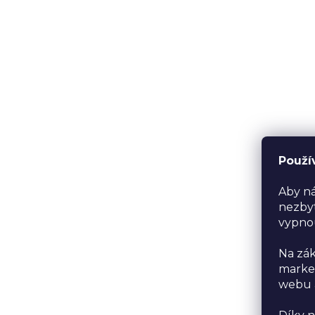
Použí
Aby ná
nezbyt
vypno
Na zák
market
webu a