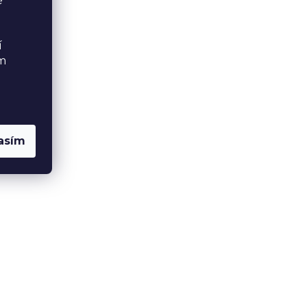
é
í
ém
asím