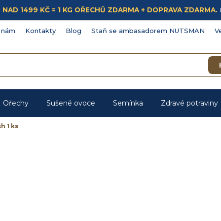
ÁKUP NAD 1499 KČ = 1 KG OŘECHŮ ZDARMA + DOPRAVA ZDARMA.
 nám
Kontakty
Blog
Staň se ambasadorem NUTSMAN
V
Ořechy
Sušené ovoce
Semínka
Zdravé potraviny
h 1 ks