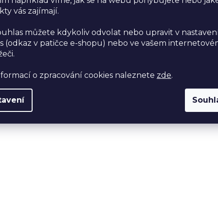
im například víme, jak se na webu pohybujete nebo jak
ty vás zajímají.
ouhlas můžete kdykoliv odvolat nebo upravit v nastaven
s (odkaz v patičce e-shopu) nebo ve vašem internetov
žeči.
nformací o zpracování cookies naleznete
zde
.
tavení
Souhl