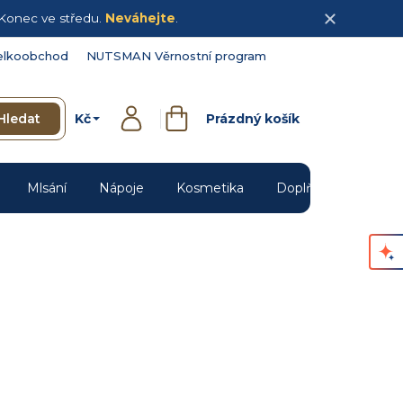
Konec ve středu.
Neváhejte
.
elkoobchod
NUTSMAN Věrnostní program
Kč
Hledat
Prázdný košík
Přihlášení
Nákupní
košík
Mlsání
Nápoje
Kosmetika
Doplňky
Novin