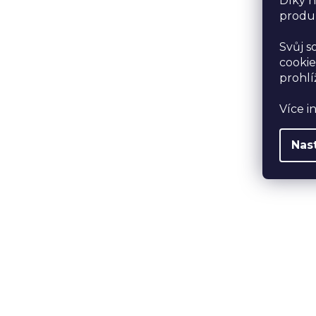
Díky n
produk
Svůj s
cookie
prohlí
Více i
Nas