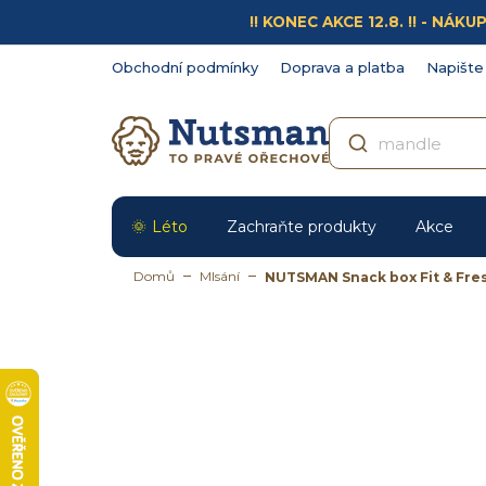
Přejít
!! KONEC AKCE 12.8. !! - N
na
obsah
Obchodní podmínky
Doprava a platba
Napište
Léto
Zachraňte produkty
Akce
Domů
Mlsání
NUTSMAN Snack box Fit & Fres