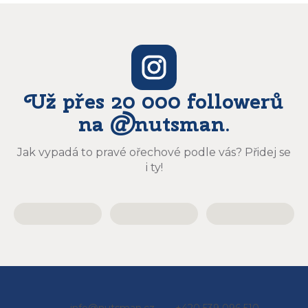
Už přes 20 000 followerů
na @nutsman.
Jak vypadá to pravé ořechové podle vás? Přidej se
i ty!
Z