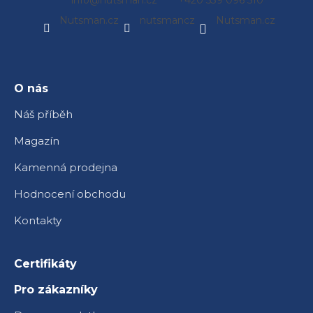
info
@
nutsman.cz
+420 539 096 510
á
Nutsman.cz
nutsmancz
Nutsman.cz
p
a
t
í
O nás
Náš příběh
Magazín
Kamenná prodejna
Hodnocení obchodu
Kontakty
Certifikáty
Pro zákazníky