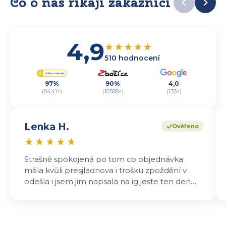
Co o nás říkají zákazníci
4,9
★
★
★
★
★
510 hodnocení
97%
90%
4,0
(8441×)
(10588×)
(133×)
Lenka H.
Ověřeno
★
★
★
★
★
Strašně spokojená po tom co objednávka
měla kvůli presjladnova i trošku zpoždění v
odešla i jsem jim napsala na ig jeste ten den
odeslali a druhý den dopoledne jsem mohla
vyzvedávat .. výrobky jsou super chutnají
báječně a určitě budu objednávat zase