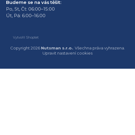
Budeme se na vás těšit:
Po, St, Čt: 06:00–15:00
Út, Pá: 6:00–16:00
Vytvořil Shoptet
Copyright 2026
Nutsman s.r.o.
. Všechna práva vyhrazena.
Upravit nastavení cookies