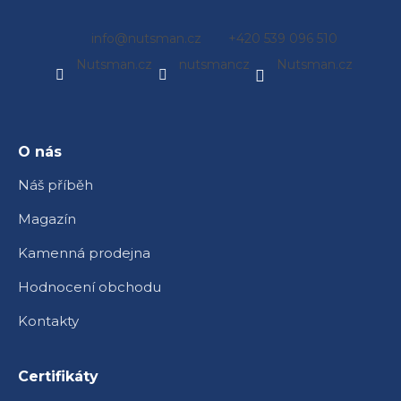
Z
info
@
nutsman.cz
+420 539 096 510
á
Nutsman.cz
nutsmancz
Nutsman.cz
p
a
t
í
O nás
Náš příběh
Magazín
Kamenná prodejna
Hodnocení obchodu
Kontakty
Certifikáty