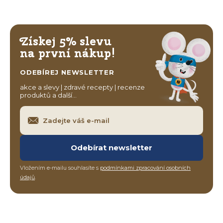
Získej 5% slevu
na první nákup!
ODEBÍREJ NEWSLETTER
akce a slevy | zdravé recepty | recenze
produktů a další…
Odebírat newsletter
Vložením e-mailu souhlasíte s
podmínkami zpracování osobních
údajů
.