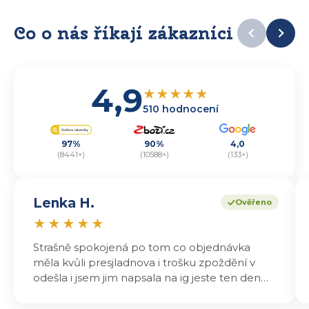
Co o nás říkají zákazníci
4,9
★
★
★
★
★
510 hodnocení
97%
90%
4,0
(8441×)
(10588×)
(133×)
Lenka H.
Ověřeno
★
★
★
★
★
Strašně spokojená po tom co objednávka
měla kvůli presjladnova i trošku zpoždění v
odešla i jsem jim napsala na ig jeste ten den
odeslali a druhý den dopoledne jsem mohla
vyzvedávat .. výrobky jsou super chutnají