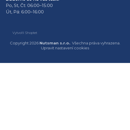
Po, St, Čt: 06:00–15:00
Út, Pá: 6:00–16:00
Vytvořil Shoptet
Copyright 2026
Nutsman s.r.o.
. Všechna práva vyhrazena.
Upravit nastavení cookies