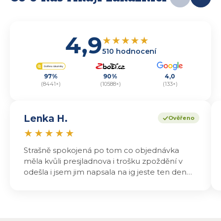
4,9
★
★
★
★
★
510 hodnocení
97%
90%
4,0
(8441×)
(10588×)
(133×)
Lenka H.
Ověřeno
★
★
★
★
★
Strašně spokojená po tom co objednávka
měla kvůli presjladnova i trošku zpoždění v
odešla i jsem jim napsala na ig jeste ten den
odeslali a druhý den dopoledne jsem mohla
vyzvedávat .. výrobky jsou super chutnají
báječně a určitě budu objednávat zase