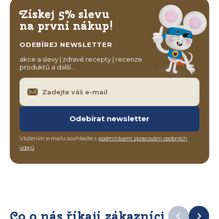
Získej 5% slevu
na první nákup!
ODEBÍREJ NEWSLETTER
akce a slevy | zdravé recepty | recenze
produktů a další…
Odebírat newsletter
Vložením e-mailu souhlasíte s
podmínkami zpracování osobních
údajů
.
Co o nás říkají zákazníci