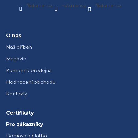
á
Nutsman.cz
nutsmancz
Nutsman.cz
p
a
t
í
O nás
Náš příběh
Magazín
Kamenná prodejna
Hodnocení obchodu
Kontakty
Certifikáty
Pro zákazníky
Doprava a platba