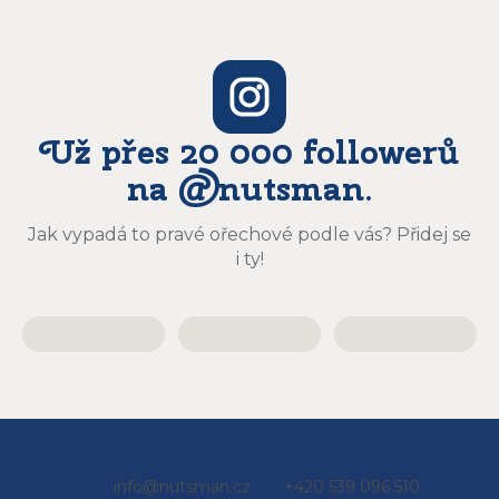
Už přes 20 000 followerů
na @nutsman.
Jak vypadá to pravé ořechové podle vás? Přidej se
i ty!
Z
info
@
nutsman.cz
+420 539 096 510