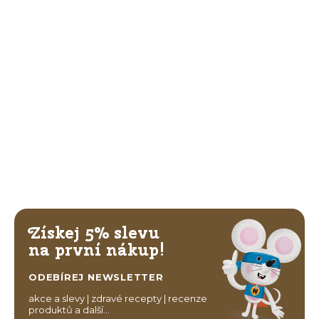
Získej 5% slevu
na první nákup!
ODEBÍREJ NEWSLETTER
akce a slevy | zdravé recepty | recenze
produktů a další…