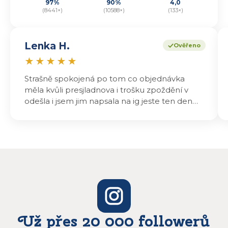
97%
90%
4,0
(8441×)
(10588×)
(133×)
Lenka H.
Ověřeno
★
★
★
★
★
Strašně spokojená po tom co objednávka
měla kvůli presjladnova i trošku zpoždění v
odešla i jsem jim napsala na ig jeste ten den
odeslali a druhý den dopoledne jsem mohla
vyzvedávat .. výrobky jsou super chutnají
báječně a určitě budu objednávat zase
Už přes 20 000 followerů