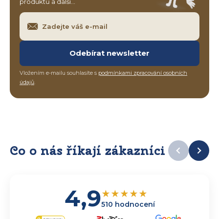
produktů a další…
Odebírat newsletter
Vložením e-mailu souhlasíte s
podmínkami zpracování osobních
údajů
.
Co o nás říkají zákazníci
4,9
★
★
★
★
★
510 hodnocení