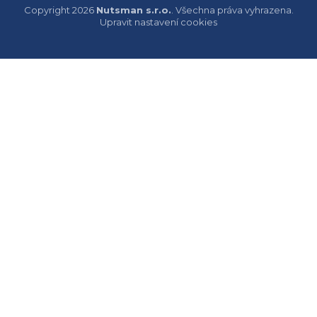
Copyright 2026
Nutsman s.r.o.
. Všechna práva vyhrazena.
Upravit nastavení cookies