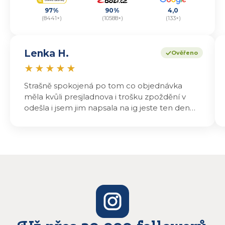
97%
90%
4,0
(8441×)
(10588×)
(133×)
Lenka H.
Ověřeno
★
★
★
★
★
Strašně spokojená po tom co objednávka
měla kvůli presjladnova i trošku zpoždění v
odešla i jsem jim napsala na ig jeste ten den
odeslali a druhý den dopoledne jsem mohla
vyzvedávat .. výrobky jsou super chutnají
báječně a určitě budu objednávat zase