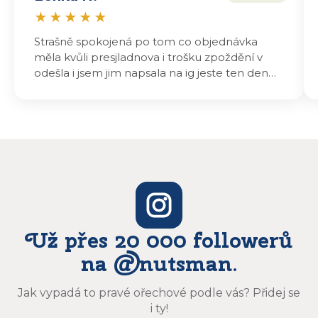
★
★
★
★
★
Strašně spokojená po tom co objednávka
měla kvůli presjladnova i trošku zpoždění v
odešla i jsem jim napsala na ig jeste ten den
odeslali a druhý den dopoledne jsem mohla
vyzvedávat .. výrobky jsou super chutnají
báječně a určitě budu objednávat zase
Už přes 20 000 followerů
na @nutsman.
Jak vypadá to pravé ořechové podle vás? Přidej se
i ty!