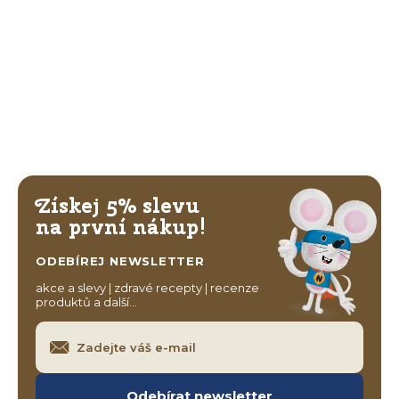
Získej 5% slevu
na první nákup!
ODEBÍREJ NEWSLETTER
akce a slevy | zdravé recepty | recenze
produktů a další…
Odebírat newsletter