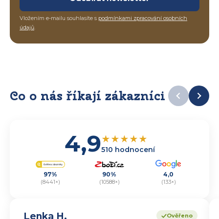
Vložením e-mailu souhlasíte s
podmínkami zpracování osobních
údajů
.
Co o nás říkají zákazníci
4,9
★
★
★
★
★
510 hodnocení
97%
90%
4,0
(8441×)
(10588×)
(133×)
Lenka H.
Ověřeno