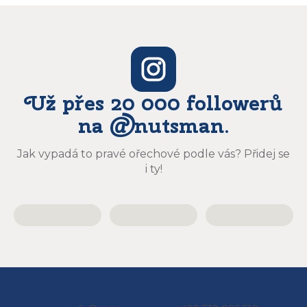
Už přes 20 000 followerů
na @nutsman.
Jak vypadá to pravé ořechové podle vás? Přidej se
i ty!
Z