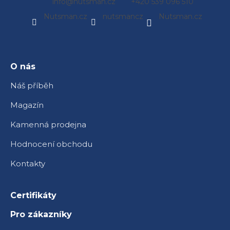
info
@
nutsman.cz
+420 539 096 510
á
Nutsman.cz
nutsmancz
Nutsman.cz
p
a
t
í
O nás
Náš příběh
Magazín
Kamenná prodejna
Hodnocení obchodu
Kontakty
Certifikáty
Pro zákazníky