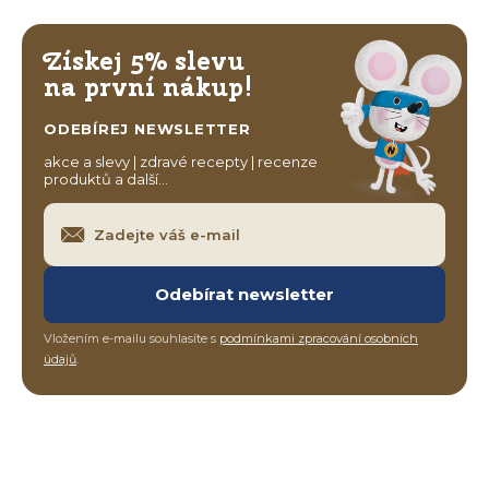
Získej 5% slevu
na první nákup!
ODEBÍREJ NEWSLETTER
akce a slevy | zdravé recepty | recenze
produktů a další…
Odebírat newsletter
Vložením e-mailu souhlasíte s
podmínkami zpracování osobních
údajů
.