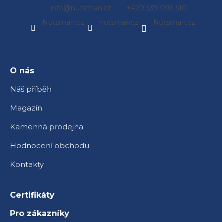
Z
info
@
nutsman.cz
+420 539 096 510
á
Nutsman.cz
nutsmancz
Nutsman.cz
p
a
t
í
O nás
Náš příběh
Magazín
Kamenná prodejna
Hodnocení obchodu
Kontakty
Certifikáty
Pro zákazníky