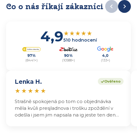
Co o nás říkají zákazníci
4,9
★
★
★
★
★
510 hodnocení
97%
90%
4,0
(8441×)
(10588×)
(133×)
Lenka H.
Ověřeno
★
★
★
★
★
Strašně spokojená po tom co objednávka
měla kvůli presjladnova i trošku zpoždění v
odešla i jsem jim napsala na ig jeste ten den
odeslali a druhý den dopoledne jsem mohla
vyzvedávat .. výrobky jsou super chutnají
báječně a určitě budu objednávat zase