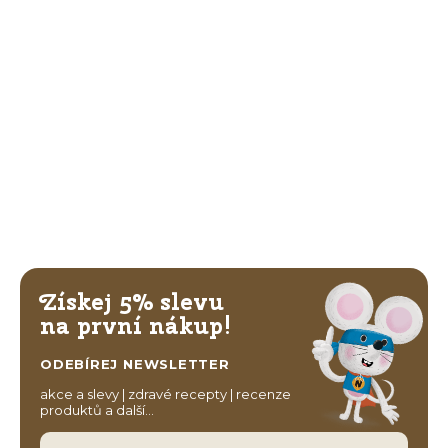
Získej 5% slevu
na první nákup!
ODEBÍREJ NEWSLETTER
akce a slevy | zdravé recepty | recenze
produktů a další…