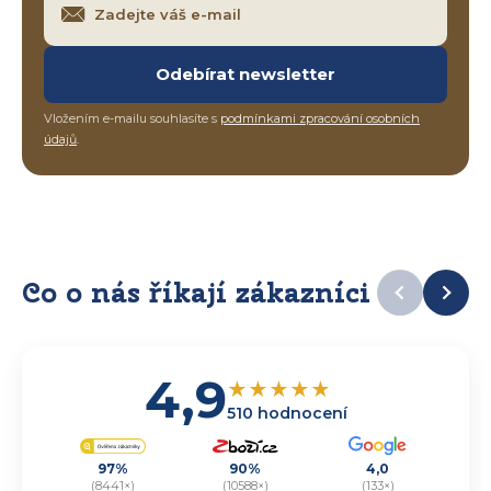
Odebírat newsletter
Vložením e-mailu souhlasíte s
podmínkami zpracování osobních
údajů
.
Co o nás říkají zákazníci
4,9
★
★
★
★
★
510 hodnocení
97%
90%
4,0
(8441×)
(10588×)
(133×)