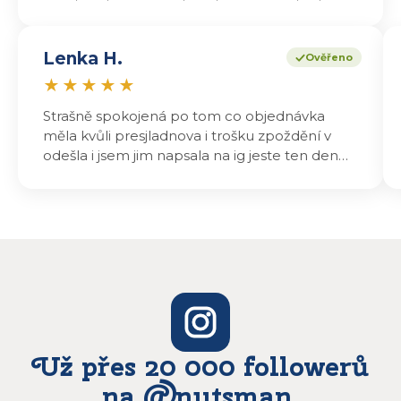
Lenka H.
Ověřeno
★
★
★
★
★
Strašně spokojená po tom co objednávka
měla kvůli presjladnova i trošku zpoždění v
odešla i jsem jim napsala na ig jeste ten den
odeslali a druhý den dopoledne jsem mohla
vyzvedávat .. výrobky jsou super chutnají
báječně a určitě budu objednávat zase
Už přes 20 000 followerů
na @nutsman.