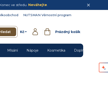
Konec ve středu.
Neváhejte
.
elkoobchod
NUTSMAN Věrnostní program
Kč
Hledat
Prázdný košík
Přihlášení
Nákupní
košík
Mlsání
Nápoje
Kosmetika
Doplňky
Novin