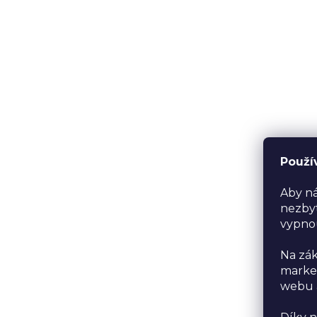
Použí
Aby ná
nezbyt
vypno
Na zák
market
webu a