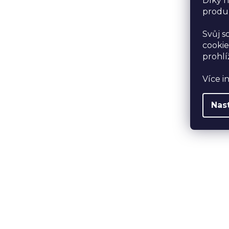
Díky n
produk
Svůj s
cookie
prohlí
Více i
Nas