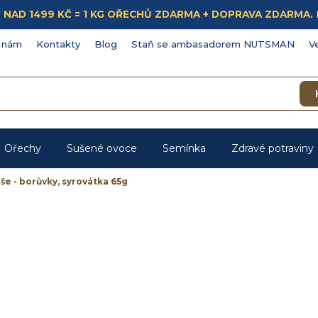
ÁKUP NAD 1499 KČ = 1 KG OŘECHŮ ZDARMA + DOPRAVA ZDARMA.
 nám
Kontakty
Blog
Staň se ambasadorem NUTSMAN
V
Ořechy
Sušené ovoce
Semínka
Zdravé potraviny
še - borůvky, syrovátka 65g