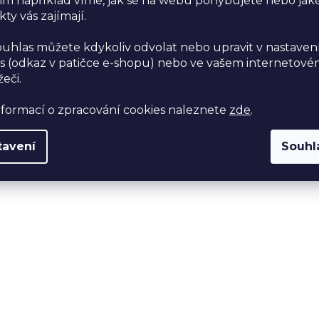
im například víme, jak se na webu pohybujete nebo jak
ty vás zajímají.
ouhlas můžete kdykoliv odvolat nebo upravit v nastaven
s (odkaz v patičce e-shopu) nebo ve vašem internetov
žeči.
nformací o zpracování cookies naleznete
zde
.
tavení
Souhl