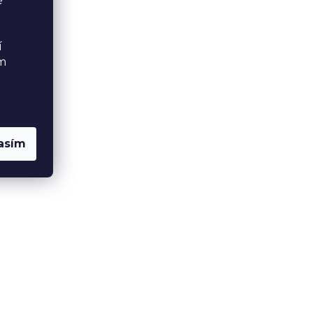
é
í
ém
asím