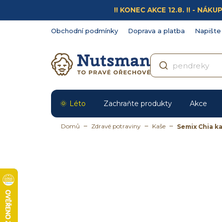
Přejít
!! KONEC AKCE 12.8. !! - N
na
obsah
Obchodní podmínky
Doprava a platba
Napište
Léto
Zachraňte produkty
Akce
Domů
Zdravé potraviny
Kaše
Semix Chia ka