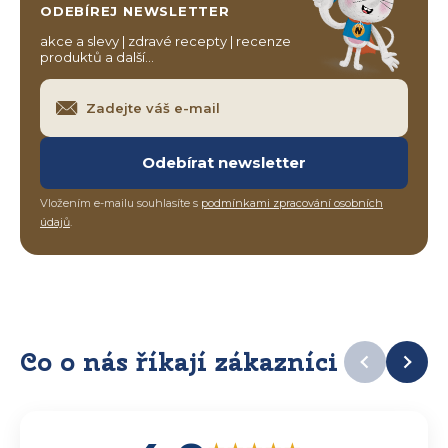
ODEBÍREJ NEWSLETTER
akce a slevy | zdravé recepty | recenze
produktů a další…
Odebírat newsletter
Vložením e-mailu souhlasíte s
podmínkami zpracování osobních
údajů
.
Co o nás říkají zákazníci