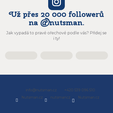
Už přes 20 000 followerů
na @nutsman.
Jak vypadá to pravé ořechové podle vás? Přidej se
i ty!
Z
info
@
nutsman.cz
+420 539 096 510
á
Nutsman.cz
nutsmancz
Nutsman.cz
p
a