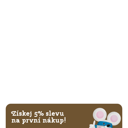
Získej 5% slevu
na první nákup!