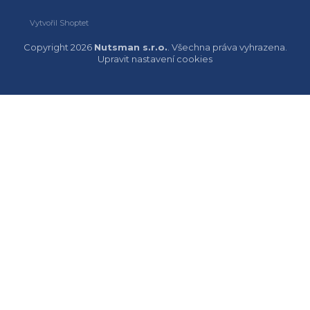
Vytvořil Shoptet
Copyright 2026
Nutsman s.r.o.
. Všechna práva vyhrazena.
Upravit nastavení cookies