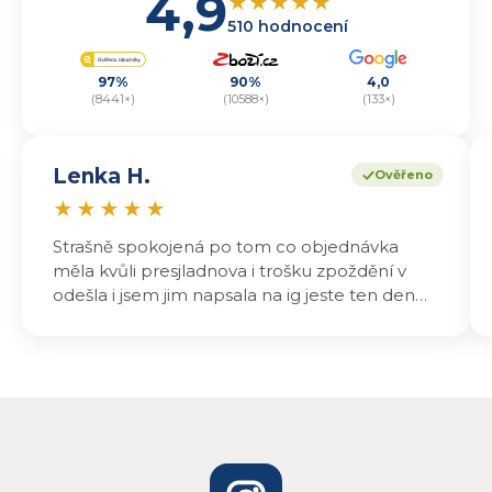
4,9
★
★
★
★
★
510 hodnocení
97%
90%
4,0
(8441×)
(10588×)
(133×)
Lenka H.
Ověřeno
★
★
★
★
★
Strašně spokojená po tom co objednávka
měla kvůli presjladnova i trošku zpoždění v
odešla i jsem jim napsala na ig jeste ten den
odeslali a druhý den dopoledne jsem mohla
vyzvedávat .. výrobky jsou super chutnají
báječně a určitě budu objednávat zase