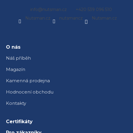
Z
info
@
nutsman.cz
+420 539 096 510
á
Nutsman.cz
nutsmancz
Nutsman.cz
p
a
t
í
O nás
Náš příběh
Magazín
Kamenná prodejna
Hodnocení obchodu
Kontakty
Certifikáty
Pro zákazníky