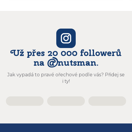
báječně a určitě budu objednávat zase
Už přes 20 000 followerů
na @nutsman.
Jak vypadá to pravé ořechové podle vás? Přidej se
i ty!