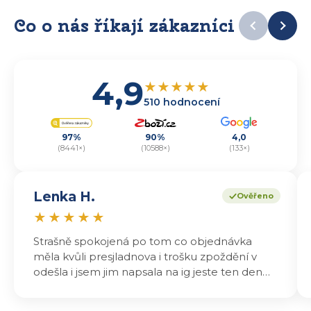
Co o nás říkají zákazníci
4,9
★
★
★
★
★
510 hodnocení
97%
90%
4,0
(8441×)
(10588×)
(133×)
Lenka H.
Ověřeno
★
★
★
★
★
Strašně spokojená po tom co objednávka
měla kvůli presjladnova i trošku zpoždění v
odešla i jsem jim napsala na ig jeste ten den
odeslali a druhý den dopoledne jsem mohla
vyzvedávat .. výrobky jsou super chutnají