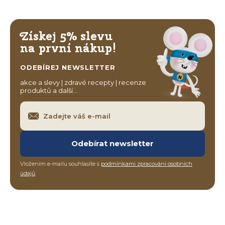
Získej 5% slevu
na první nákup!
ODEBÍREJ NEWSLETTER
akce a slevy | zdravé recepty | recenze
produktů a další…
Odebírat newsletter
Vložením e-mailu souhlasíte s
podmínkami zpracování osobních
údajů
.