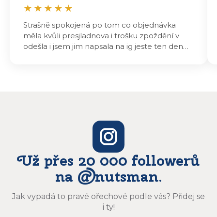
★
★
★
★
★
Strašně spokojená po tom co objednávka
měla kvůli presjladnova i trošku zpoždění v
odešla i jsem jim napsala na ig jeste ten den
odeslali a druhý den dopoledne jsem mohla
vyzvedávat .. výrobky jsou super chutnají
báječně a určitě budu objednávat zase
Už přes 20 000 followerů
na @nutsman.
Jak vypadá to pravé ořechové podle vás? Přidej se
i ty!