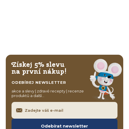
Získej 5% slevu
na první nákup!
ODEBÍREJ NEWSLETTER
akce a slevy | zdravé recepty | recenze
produktů a další…
Odebírat newsletter