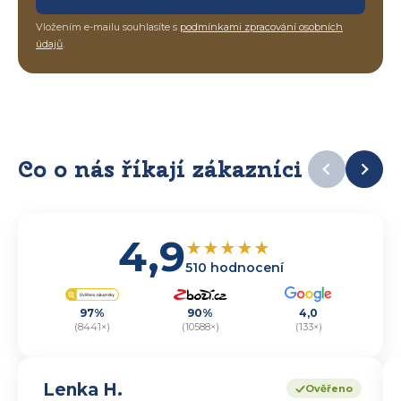
Vložením e-mailu souhlasíte s
podmínkami zpracování osobních
údajů
.
Co o nás říkají zákazníci
4,9
★
★
★
★
★
510 hodnocení
97%
90%
4,0
(8441×)
(10588×)
(133×)
Lenka H.
Ověřeno