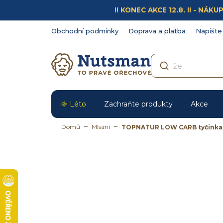
Přejít
!! KONEC AKCE 12.8. !! - N
na
obsah
Obchodní podmínky
Doprava a platba
Napište
Léto
Zachraňte produkty
Akce
Domů
Mlsání
TOPNATUR LOW CARB tyčinka 