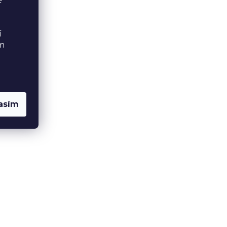
é
í
ém
asím