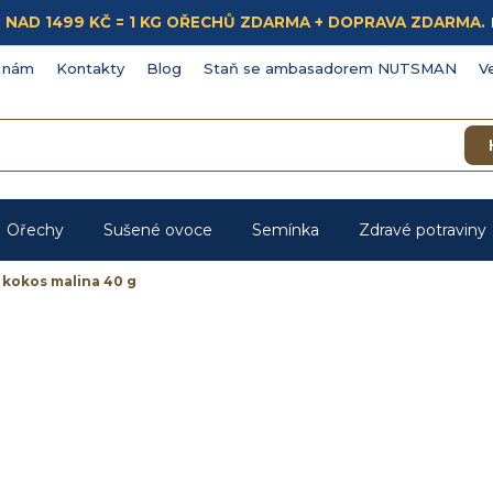
ÁKUP NAD 1499 KČ = 1 KG OŘECHŮ ZDARMA + DOPRAVA ZDARMA.
 nám
Kontakty
Blog
Staň se ambasadorem NUTSMAN
V
Ořechy
Sušené ovoce
Semínka
Zdravé potraviny
kokos malina 40 g