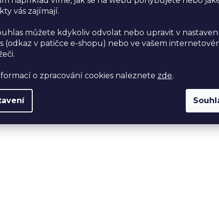
im například víme, jak se na webu pohybujete nebo jak
ty vás zajímají.
ouhlas můžete kdykoliv odvolat nebo upravit v nastaven
s (odkaz v patičce e-shopu) nebo ve vašem internetov
žeči.
nformací o zpracování cookies naleznete
zde
.
tavení
Souhl