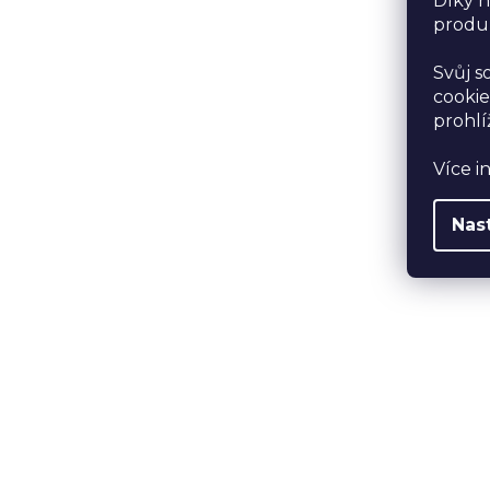
Díky n
produk
Svůj s
cookie
prohlí
Více i
Nas