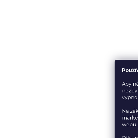
Použí
Aby ná
nezbyt
vypno
Na zák
market
webu a