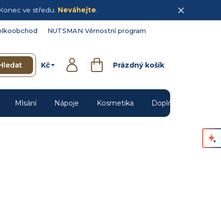
Konec ve středu.
Neváhejte
.
elkoobchod
NUTSMAN Věrnostní program
Kč
Hledat
Prázdný košík
Přihlášení
Nákupní
košík
Mlsání
Nápoje
Kosmetika
Doplňky
Novin