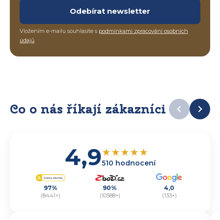
Odebírat newsletter
Vložením e-mailu souhlasíte s
podmínkami zpracování osobních
údajů
.
Co o nás říkají zákazníci
4,9
★
★
★
★
★
510 hodnocení
97%
90%
4,0
(8441×)
(10588×)
(133×)