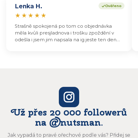
Lenka H.
Ověřeno
★
★
★
★
★
Strašně spokojená po tom co objednávka
měla kvůli presjladnova i trošku zpoždění v
odešla i jsem jim napsala na ig jeste ten den
odeslali a druhý den dopoledne jsem mohla
vyzvedávat .. výrobky jsou super chutnají
báječně a určitě budu objednávat zase
Už přes 20 000 followerů
na @nutsman.
Jak vypadá to pravé ořechové podle vás? Přidej se