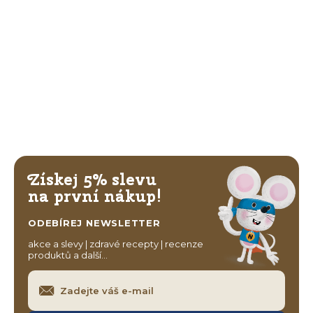
Získej 5% slevu
na první nákup!
ODEBÍREJ NEWSLETTER
akce a slevy | zdravé recepty | recenze
produktů a další…