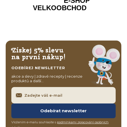
E-SHOP
VELKOOBCHOD
Získej 5% slevu
na první nákup!
ODEBÍREJ NEWSLETTER
akce a slevy | zdravé recepty | recenze
produktů a další…
Odebírat newsletter
Vložením e-mailu souhlasíte s
podmínkami zpracování osobních