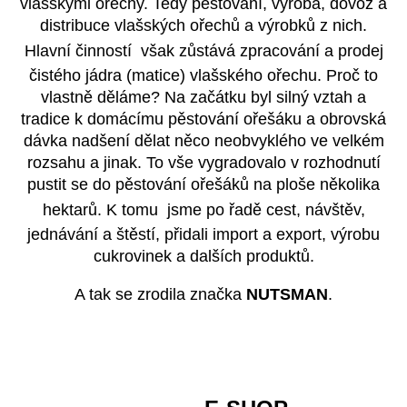
vlašskými ořechy. Tedy pěstování, výroba, dovoz a
distribuce vlašských ořechů a výrobků z nich.
Hlavní činností
však zůstává zpracování a prodej
čistého jádra (matice) vlašského ořechu. Proč to
vlastně děláme? Na začátku byl silný vztah a
tradice k domácímu pěstování ořešáku a obrovská
dávka nadšení dělat něco neobvyklého ve velkém
rozsahu a jinak. To vše vygradovalo v rozhodnutí
pustit se do pěstování ořešáků na ploše několika
hektarů. K tomu
jsme po řadě cest, návštěv,
jednávání a štěstí, přidali import a export, výrobu
cukrovinek a dalších produktů.
A tak se zrodila značka
NUTSMAN
.