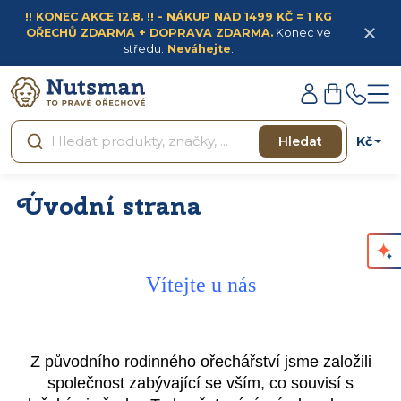
Přejít
!! KONEC AKCE 12.8. !! - NÁKUP NAD 1499 KČ = 1 KG
na
OŘECHŮ ZDARMA + DOPRAVA ZDARMA.
Konec ve
obsah
středu.
Neváhejte
.
Přihlášení
Nákupní
košík
Kč
Hledat
Úvodní strana
Vítejte u nás
Z původního rodinného ořechářství jsme založili
společnost zabývající se vším, co souvisí s