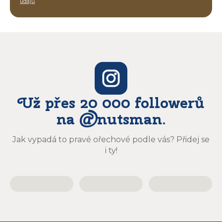
údajů
.
Už přes 20 000 followerů
na @nutsman.
Jak vypadá to pravé ořechové podle vás? Přidej se
i ty!