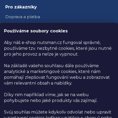
Pro zákazníky
Doprava a platba
Věrnostní program
Používáme soubory cookies
Velkoobchod
Aby náš e-shop nutsman.cz fungoval správně,
Ambasador Nutsman
používáme tzv. nezbytné cookies, které jsou nutné
pro jeho provoz a nelze je vypnout.
Obchodní podmínky
Na základě vašeho souhlasu dále používáme
Reklamace a vrácení zboží
analytické a marketingové cookies, které nám
Ochrana osobních údajů
pomáhají zlepšovat fungování webu a zobrazovat
vám relevantní obsah a nabídky.
Kamenná prodejna
Díky nim například víme, jak se na webu
Prodejna NUTSMAN
pohybujete nebo jaké produkty vás zajímají.
Těmice 329, Těmice 696 84
areál bývalého družstva
Svůj souhlas můžete kdykoliv odvolat nebo upravit
v nastavení cookies (odkaz v patičce e-shopu) nebo