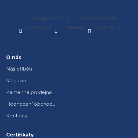
Z
info
@
nutsman.cz
+420 539 096 510
á
Nutsman.cz
nutsmancz
Nutsman.cz
p
a
t
í
O nás
Náš příběh
Magazín
Kamenná prodejna
Hodnocení obchodu
Kontakty
Certifikáty