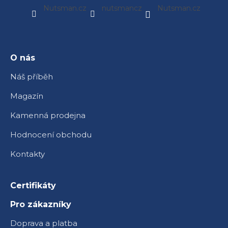
á
Nutsman.cz
nutsmancz
Nutsman.cz
p
a
t
í
O nás
Náš příběh
Magazín
Kamenná prodejna
Hodnocení obchodu
Kontakty
Certifikáty
Pro zákazníky
Doprava a platba