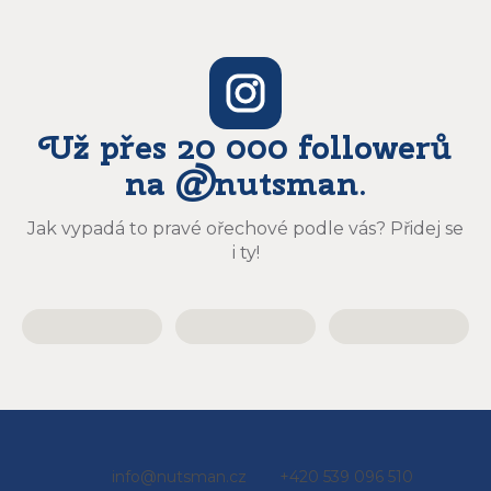
Už přes 20 000 followerů
na @nutsman.
Jak vypadá to pravé ořechové podle vás? Přidej se
i ty!
Z
info
@
nutsman.cz
+420 539 096 510