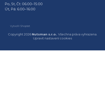
Po, St, Čt: 06:00–15:00
Út, Pá: 6:00–16:00
Vytvořil Shoptet
Copyright 2026
Nutsman s.r.o.
. Všechna práva vyhrazena.
Upravit nastavení cookies