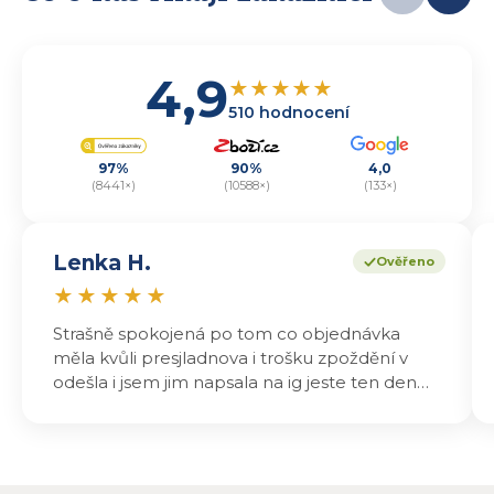
4,9
★
★
★
★
★
510 hodnocení
97%
90%
4,0
(8441×)
(10588×)
(133×)
Lenka H.
Ověřeno
★
★
★
★
★
Strašně spokojená po tom co objednávka
měla kvůli presjladnova i trošku zpoždění v
odešla i jsem jim napsala na ig jeste ten den
odeslali a druhý den dopoledne jsem mohla
vyzvedávat .. výrobky jsou super chutnají
báječně a určitě budu objednávat zase