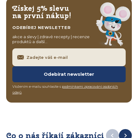
Získej 5% slevu
na první nákup!
ODEBÍREJ NEWSLETTER
akce a slevy | zdravé recepty | recenze
produktů a další…
Odebírat newsletter
Vložením e-mailu souhlasíte s
podmínkami zpracování osobních
údajů
.
Co o nás říkají zákazníci