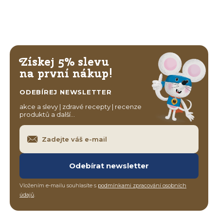
Získej 5% slevu
na první nákup!
ODEBÍREJ NEWSLETTER
akce a slevy | zdravé recepty | recenze
produktů a další…
Odebírat newsletter
Vložením e-mailu souhlasíte s
podmínkami zpracování osobních
údajů
.