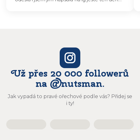
odeslali a druhý den dopoledne jsem mohla
vyzvedávat .. výrobky jsou super chutnají
báječně a určitě budu objednávat zase
Už přes 20 000 followerů
na @nutsman.
Jak vypadá to pravé ořechové podle vás? Přidej se
i ty!