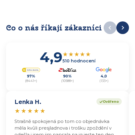
Co o nás říkají zákazníci
4,9
★
★
★
★
★
510 hodnocení
97%
90%
4,0
(8441×)
(10588×)
(133×)
Lenka H.
Ověřeno
★
★
★
★
★
Strašně spokojená po tom co objednávka
měla kvůli presjladnova i trošku zpoždění v
odešla i jsem jim napsala na ig jeste ten den