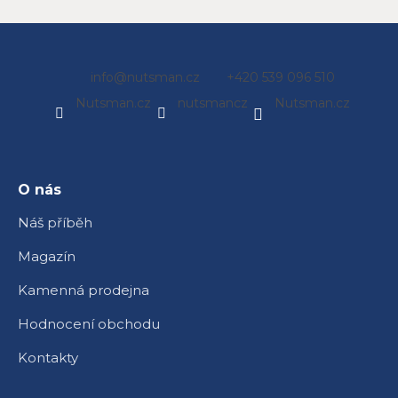
Z
info
@
nutsman.cz
+420 539 096 510
á
Nutsman.cz
nutsmancz
Nutsman.cz
p
a
t
í
O nás
Náš příběh
Magazín
Kamenná prodejna
Hodnocení obchodu
Kontakty