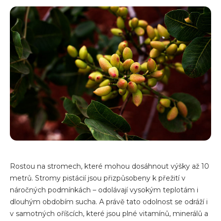
Rostou na stromech, které mohou dosáhnout výšky až 10
metrů. Stromy pistácií jsou přizpůsobeny k přežití v
náročných podmínkách – odolávají vysokým teplotám i
dlouhým obdobím sucha. A právě tato odolnost se odráží i
v samotných oříšcích, které jsou plné vitamínů, minerálů a