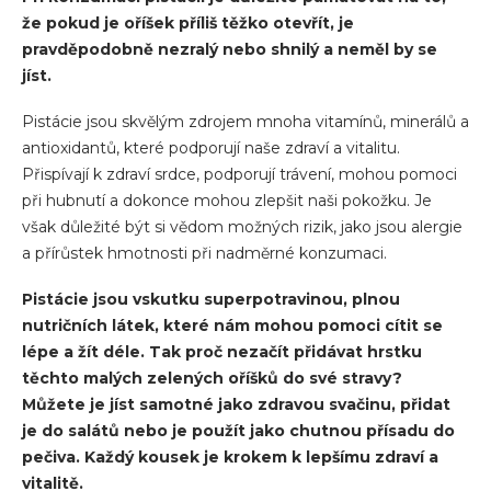
že pokud je oříšek příliš těžko otevřít, je
pravděpodobně nezralý nebo shnilý a neměl by se
jíst.
Pistácie jsou skvělým zdrojem mnoha vitamínů, minerálů a
antioxidantů, které podporují naše zdraví a vitalitu.
Přispívají k zdraví srdce, podporují trávení, mohou pomoci
při hubnutí a dokonce mohou zlepšit naši pokožku. Je
však důležité být si vědom možných rizik, jako jsou alergie
a přírůstek hmotnosti při nadměrné konzumaci.
Pistácie jsou vskutku superpotravinou, plnou
nutričních látek, které nám mohou pomoci cítit se
lépe a žít déle. Tak proč nezačít přidávat hrstku
těchto malých zelených oříšků do své stravy?
Můžete je jíst samotné jako zdravou svačinu, přidat
je do salátů nebo je použít jako chutnou přísadu do
pečiva. Každý kousek je krokem k lepšímu zdraví a
vitalitě.