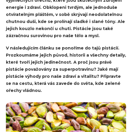
výjimečných ořechů, které jsou skutečným zdrojem
energie i zdraví. Obklopeni tvrdým, ale jednoduše
otvíratelným pláštěm, v sobě skrývají neodolatelnou
chutnou duši, kde se prolínají sladké i slané tóny. Ale
jejich kouzlo nekončí u chuti. Pistácie jsou také
zázračnou surovinou pro naše tělo a mysl.
V následujícím článku se ponoříme do tajů pistácií.
Prozkoumáme jejich původ, historii a všechny detaily,
které tvoří jejich jedinečnost. A proč jsou právě
pistácie považovány za superpotravinu? Jaké mají
pistácie výhody pro naše zdraví a vitalitu? Připravte
se na cestu, která vás zavede do světa, kde zelené
ořechy vládnou.