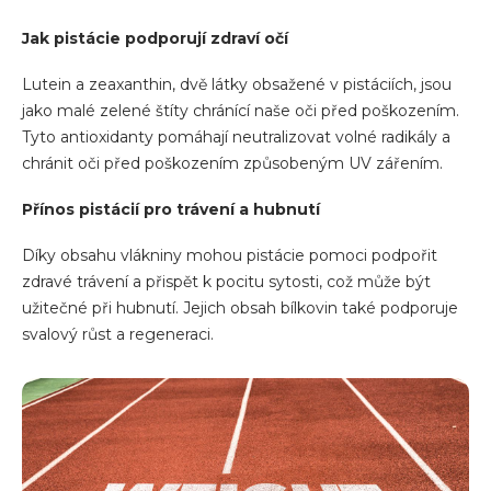
Jak pistácie podporují zdraví očí
Lutein a zeaxanthin, dvě látky obsažené v pistáciích, jsou
jako malé zelené štíty chránící naše oči před poškozením.
Tyto antioxidanty pomáhají neutralizovat volné radikály a
chránit oči před poškozením způsobeným UV zářením.
Přínos pistácií pro trávení a hubnutí
Díky obsahu vlákniny mohou pistácie pomoci podpořit
zdravé trávení a přispět k pocitu sytosti, což může být
užitečné při hubnutí. Jejich obsah bílkovin také podporuje
svalový růst a regeneraci.