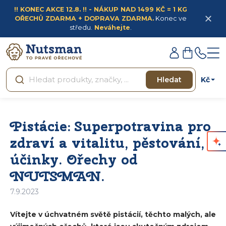
Přejít
!! KONEC AKCE 12.8. !! - NÁKUP NAD 1499 KČ = 1 KG
na
OŘECHŮ ZDARMA + DOPRAVA ZDARMA.
Konec ve
obsah
středu.
Neváhejte
.
Přihlášení
Nákupní
košík
Kč
Hledat
Pistácie: Superpotravina pro
zdraví a vitalitu, pěstování,
účinky. Ořechy od
NUTSMAN.
7.9.2023
Vítejte v úchvatném světě pistácií, těchto malých, ale