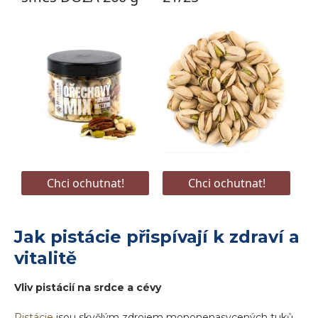
Jak pistácie přispívají k zdraví a
vitalitě
Vliv pistácií na srdce a cévy
Pistácie
jsou skvělým zdrojem mononenasycených tuků,