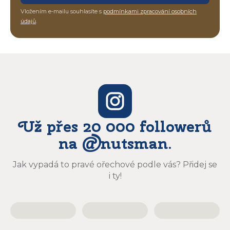
Vložením e-mailu souhlasíte s
podmínkami zpracování osobních
údajů
.
Už přes 20 000 followerů
na @nutsman.
Jak vypadá to pravé ořechové podle vás? Přidej se
i ty!