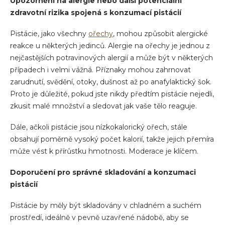
Upozornění na alergie nebo další potenciální
zdravotní rizika spojená s konzumací pistácií
Pistácie, jako všechny
ořechy
, mohou způsobit alergické
reakce u některých jedinců. Alergie na ořechy je jednou z
nejčastějších potravinových alergií a může být v některých
případech i velmi vážná. Příznaky mohou zahrnovat
zarudnutí, svědění, otoky, dušnost až po anafylaktický šok.
Proto je důležité, pokud jste nikdy předtím pistácie nejedli,
zkusit malé množství a sledovat jak vaše tělo reaguje.
Dále, ačkoli pistácie jsou nízkokalorický ořech, stále
obsahují poměrně vysoký počet kalorií, takže jejich přemíra
může vést k přírůstku hmotnosti. Moderace je klíčem.
Doporučení pro správné skladování a konzumaci
pistácií
Pistácie by měly být skladovány v chladném a suchém
prostředí, ideálně v pevně uzavřené nádobě, aby se