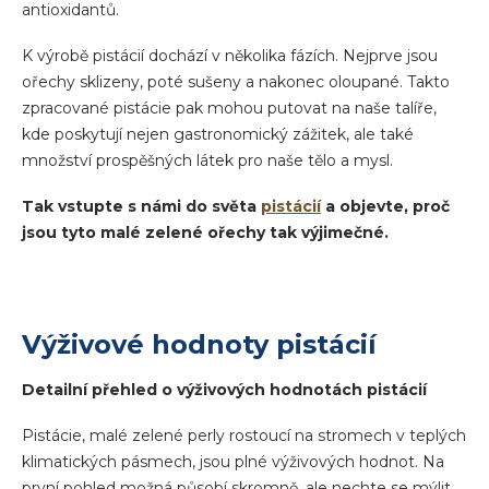
antioxidantů.
K výrobě pistácií dochází v několika fázích. Nejprve jsou
ořechy sklizeny, poté sušeny a nakonec oloupané. Takto
zpracované pistácie pak mohou putovat na naše talíře,
kde poskytují nejen gastronomický zážitek, ale také
množství prospěšných látek pro naše tělo a mysl.
Tak vstupte s námi do světa
pistácií
a objevte, proč
jsou tyto malé zelené ořechy tak výjimečné.
Výživové hodnoty pistácií
Detailní přehled o výživových hodnotách pistácií
Pistácie, malé zelené perly rostoucí na stromech v teplých
klimatických pásmech, jsou plné výživových hodnot. Na
první pohled možná působí skromně, ale nechte se mýlit.