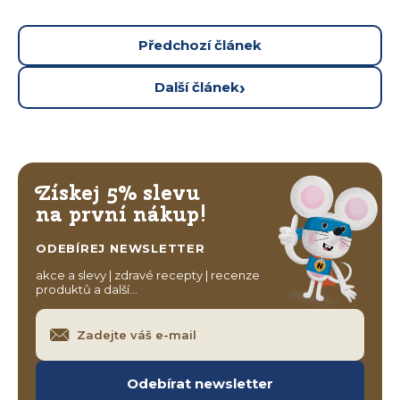
Předchozí článek
Další článek
Získej 5% slevu
na první nákup!
ODEBÍREJ NEWSLETTER
akce a slevy | zdravé recepty | recenze
produktů a další…
Odebírat newsletter