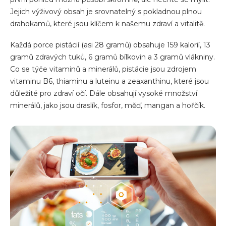
Jejich výživový obsah je srovnatelný s pokladnou plnou
drahokamů, které jsou klíčem k našemu zdraví a vitalitě.
Každá porce pistácií (asi 28 gramů) obsahuje 159 kalorií, 13
gramů zdravých tuků, 6 gramů bílkovin a 3 gramů vlákniny.
Co se týče vitaminů a minerálů, pistácie jsou zdrojem
vitaminu B6, thiaminu a luteinu a zeaxanthinu, které jsou
důležité pro zdraví očí. Dále obsahují vysoké množství
minerálů, jako jsou draslík, fosfor, měď, mangan a hořčík.