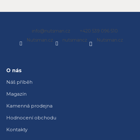
Z
info
@
nutsman.cz
+420 539 096 510
á
Nutsman.cz
nutsmancz
Nutsman.cz
p
a
t
í
O nás
Náš příběh
Magazín
Kamenná prodejna
Hodnocení obchodu
Kontakty