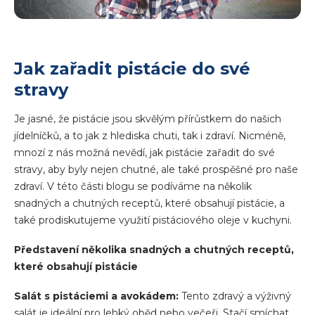
Jak zařadit pistácie do své
stravy
Je jasné, že pistácie jsou skvělým přírůstkem do našich
jídelníčků, a to jak z hlediska chuti, tak i zdraví. Nicméně,
mnozí z nás možná nevědí, jak pistácie zařadit do své
stravy, aby byly nejen chutné, ale také prospěšné pro naše
zdraví. V této části blogu se podíváme na několik
snadných a chutných receptů, které obsahují pistácie, a
také prodiskutujeme využití pistáciového oleje v kuchyni.
Představení několika snadných a chutných receptů,
které obsahují pistácie
Salát s pistáciemi a avokádem:
Tento zdravý a výživný
salát je ideální pro lehký oběd nebo večeři. Stačí smíchat