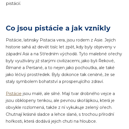
pistácií.
Co jsou pistácie a jak vznikly
Pistácie, latinsky Pistacia vera, jsou rodem z Asie. Jejich
historie sahá až devět tisíc let zpět, kdy byly objeveny v
západní Asii a na Středním východě. Tyto malebné ořechy
byly využívány již starými civilizacemi, jako byli Řekové,
Římané a Peršané, a to nejen jako pochoutka, ale také
jako léčivý prostředek. Byly dokonce tak ceněné, že se
staly symbolem bohatství a prosperujícího zdraví.
Pistácie
jsou malé, ale silné. Mají tvar drobného vejce a
jsou obklopeny tenkou, ale pevnou skořápkou, která je
obvykle rozlomená, takže z ní vykukuje zelený ořech.
Chutnají krásně sladce a lehce slaně, s trochou přírodní
hořkosti, která dodává jejich chuti na hloubce.