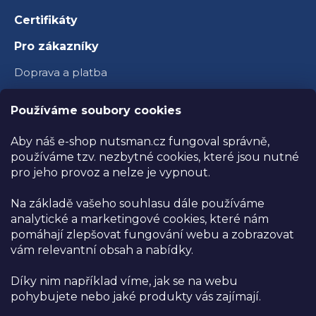
Certifikáty
Pro zákazníky
Doprava a platba
Věrnostní program
Používáme soubory cookies
Velkoobchod
Aby náš e-shop nutsman.cz fungoval správně,
Ambasador Nutsman
používáme tzv. nezbytné cookies, které jsou nutné
pro jeho provoz a nelze je vypnout.
Obchodní podmínky
Na základě vašeho souhlasu dále používáme
Reklamace a vrácení zboží
analytické a marketingové cookies, které nám
Ochrana osobních údajů
pomáhají zlepšovat fungování webu a zobrazovat
vám relevantní obsah a nabídky.
Kamenná prodejna
Díky nim například víme, jak se na webu
Prodejna NUTSMAN
pohybujete nebo jaké produkty vás zajímají.
Těmice 329, Těmice 696 84