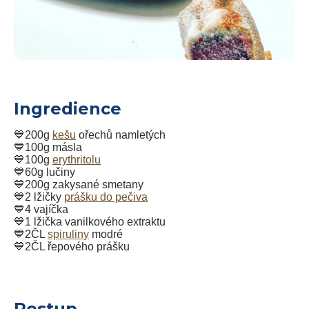
Ingredience
💙200g
kešu
ořechů namletých
💙100g másla
💙100g
erythritolu
💙60g lučiny
💙200g zakysané smetany
💙2 lžičky
prášku do pečiva
💙4 vajíčka
💙1 lžička vanilkového extraktu
💙2ČL
spiruliny
modré
💙2ČL řepového prášku
Postup