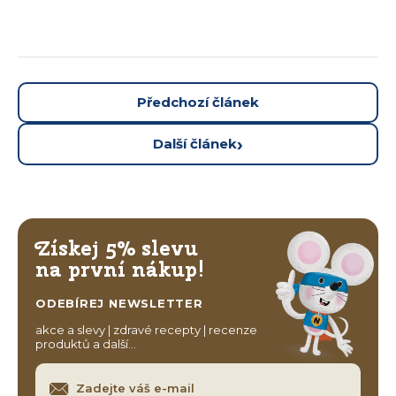
Předchozí článek
Další článek
Získej 5% slevu
na první nákup!
ODEBÍREJ NEWSLETTER
akce a slevy | zdravé recepty | recenze
produktů a další…