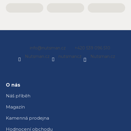
Z
info
@
nutsman.cz
+420 539 096 510
á
Nutsman.cz
nutsmancz
Nutsman.cz
p
a
t
í
O nás
Náš příběh
Magazín
Kamenná prodejna
Hodnocení obchodu