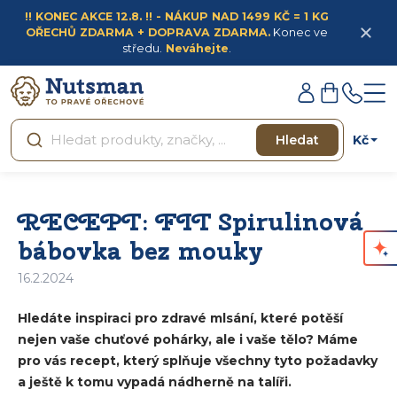
Přejít
!! KONEC AKCE 12.8. !! - NÁKUP NAD 1499 KČ = 1 KG
na
OŘECHŮ ZDARMA + DOPRAVA ZDARMA.
Konec ve
obsah
středu.
Neváhejte
.
Přihlášení
Nákupní
košík
Kč
Hledat
RECEPT: FIT Spirulinová
bábovka bez mouky
16.2.2024
Hledáte inspiraci pro zdravé mlsání, které potěší
nejen vaše chuťové pohárky, ale i vaše tělo? Máme
pro vás recept, který splňuje všechny tyto požadavky
a ještě k tomu vypadá nádherně na talíři.