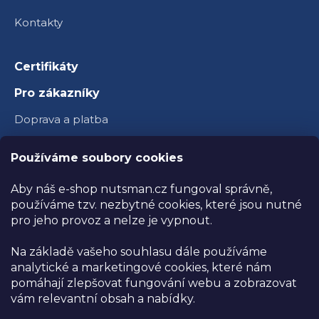
Kontakty
Certifikáty
Pro zákazníky
Doprava a platba
Věrnostní program
Používáme soubory cookies
Velkoobchod
Aby náš e-shop nutsman.cz fungoval správně,
Ambasador Nutsman
používáme tzv. nezbytné cookies, které jsou nutné
pro jeho provoz a nelze je vypnout.
Obchodní podmínky
Na základě vašeho souhlasu dále používáme
Reklamace a vrácení zboží
analytické a marketingové cookies, které nám
Ochrana osobních údajů
pomáhají zlepšovat fungování webu a zobrazovat
vám relevantní obsah a nabídky.
Kamenná prodejna