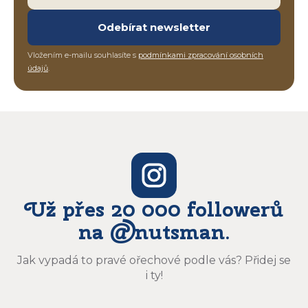
Odebírat newsletter
Vložením e-mailu souhlasíte s
podmínkami zpracování osobních
údajů
.
Už přes 20 000 followerů
na @nutsman.
Jak vypadá to pravé ořechové podle vás? Přidej se
i ty!