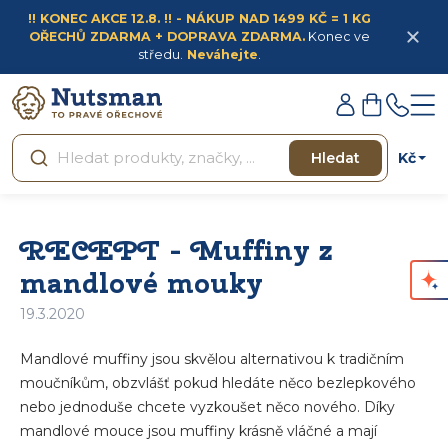
Přejít
!! KONEC AKCE 12.8. !! - NÁKUP NAD 1499 KČ = 1 KG
na
OŘECHŮ ZDARMA + DOPRAVA ZDARMA.
Konec ve
obsah
středu.
Neváhejte
.
Přihlášení
Nákupní
košík
Kč
Hledat
RECEPT - Muffiny z
mandlové mouky
19.3.2020
Mandlové muffiny jsou skvělou alternativou k tradičním
moučníkům, obzvlášť pokud hledáte něco bezlepkového
nebo jednoduše chcete vyzkoušet něco nového. Díky
mandlové mouce jsou muffiny krásně vláčné a mají