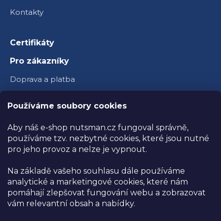
Kontakty
Certifikáty
Pro zákazníky
Doprava a platba
Věrnostní program
Používáme soubory cookies
Velkoobchod
Aby náš e-shop nutsman.cz fungoval správně,
Ambasador Nutsman
používáme tzv. nezbytné cookies, které jsou nutné
pro jeho provoz a nelze je vypnout.
Obchodní podmínky
Na základě vašeho souhlasu dále používáme
Reklamace a vrácení zboží
analytické a marketingové cookies, které nám
Ochrana osobních údajů
pomáhají zlepšovat fungování webu a zobrazovat
vám relevantní obsah a nabídky.
Kamenná prodejna