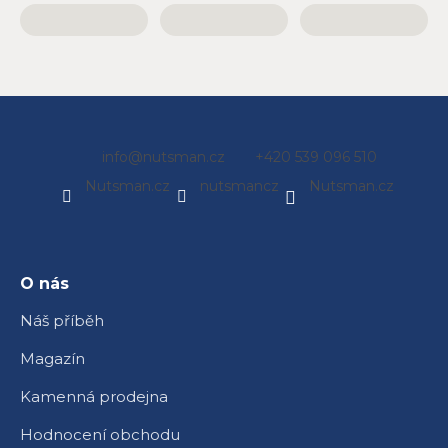
Z
info
@
nutsman.cz
+420 539 096 510
á
Nutsman.cz
nutsmancz
Nutsman.cz
p
a
t
í
O nás
Náš příběh
Magazín
Kamenná prodejna
Hodnocení obchodu