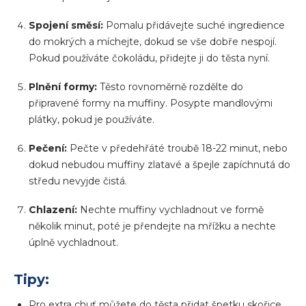
Spojení směsí:
Pomalu přidávejte suché ingredience
do mokrých a míchejte, dokud se vše dobře nespojí.
Pokud používáte čokoládu, přidejte ji do těsta nyní.
Plnění formy:
Těsto rovnoměrně rozdělte do
připravené formy na muffiny. Posypte mandlovými
plátky, pokud je používáte.
Pečení:
Pečte v předehřáté troubě 18-22 minut, nebo
dokud nebudou muffiny zlatavé a špejle zapíchnutá do
středu nevyjde čistá.
Chlazení:
Nechte muffiny vychladnout ve formě
několik minut, poté je přendejte na mřížku a nechte
úplně vychladnout.
Tipy:
Pro extra chuť můžete do těsta přidat špetku skořice