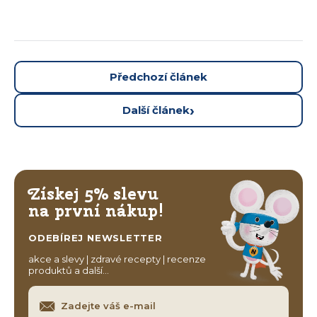
Předchozí článek
Další článek
Získej 5% slevu
na první nákup!
ODEBÍREJ NEWSLETTER
akce a slevy | zdravé recepty | recenze
produktů a další…