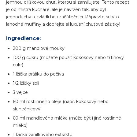
jemnou oříškovou chuť, kterou si zamilujete. Tento recept
je od mistra kuchaře, ale je navržen tak, aby byl
jednoduchý a zvládli ho i začátečníci. Připravte si tyto
lahodné muffiny a dopřejte si luxusní chuťové zážitky!
Ingredience:
200 g mandlové mouky
100 g cukru (můžete použít kokosový nebo třtinový
cukr)
1 lžička prášku do pečiva
1/2 lžičky soli
3 vejce
60 ml rostlinného oleje (např. kokosový nebo
slunečnicový)
60 ml mandlového mléka (může být i jiné rostlinné
mléko)
1 lžička vanilkového extraktu