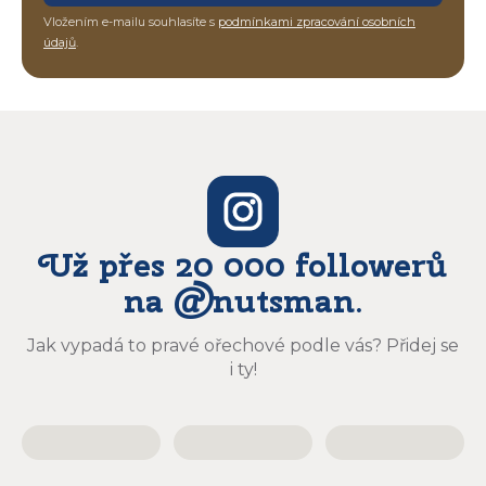
Vložením e-mailu souhlasíte s
podmínkami zpracování osobních
údajů
.
Už přes 20 000 followerů
na @nutsman.
Jak vypadá to pravé ořechové podle vás? Přidej se
i ty!