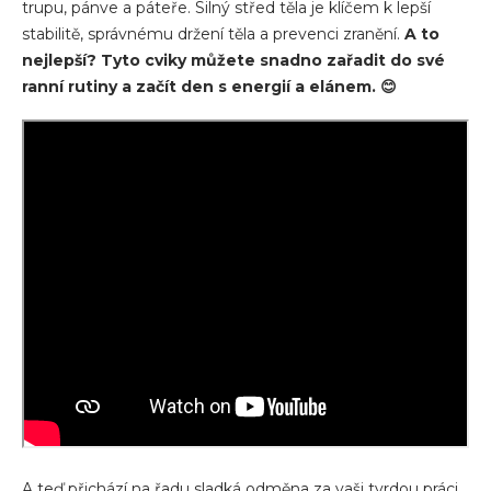
trupu, pánve a páteře. Silný střed těla je klíčem k lepší
stabilitě, správnému držení těla a prevenci zranění.
A to
nejlepší? Tyto cviky můžete snadno zařadit do své
ranní rutiny a začít den s energií a elánem. 😊
A teď přichází na řadu sladká odměna za vaši tvrdou práci