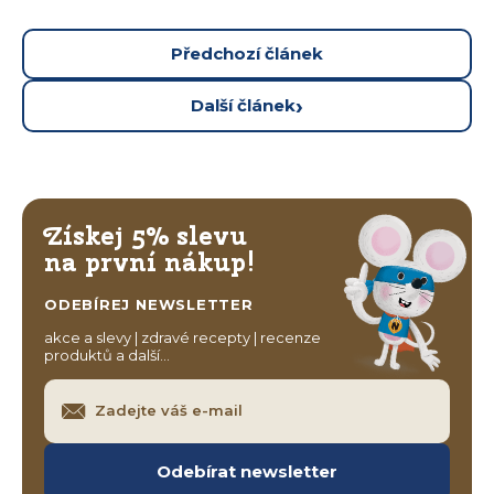
Předchozí článek
Další článek
Získej 5% slevu
na první nákup!
ODEBÍREJ NEWSLETTER
akce a slevy | zdravé recepty | recenze
produktů a další…
Odebírat newsletter