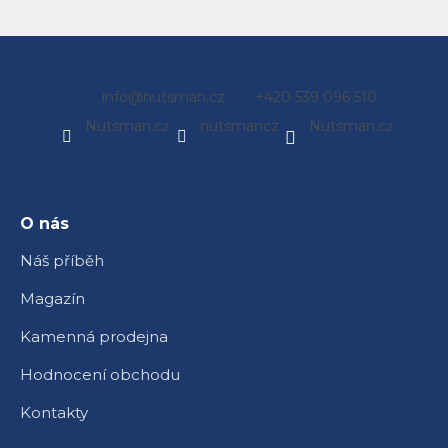
Z
info
@
nutsman.cz
+420 539 096 510
á
Nutsman.cz
nutsmancz
Nutsman.cz
p
a
t
í
O nás
Náš příběh
Magazín
Kamenná prodejna
Hodnocení obchodu
Kontakty