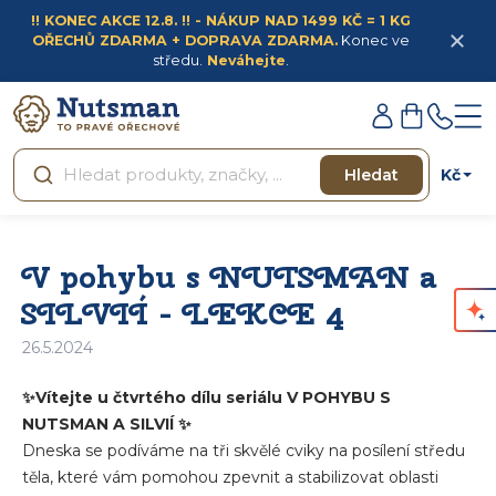
Přejít
!! KONEC AKCE 12.8. !! - NÁKUP NAD 1499 KČ = 1 KG
na
OŘECHŮ ZDARMA + DOPRAVA ZDARMA.
Konec ve
obsah
středu.
Neváhejte
.
Přihlášení
Nákupní
košík
Kč
Hledat
V pohybu s NUTSMAN a
SILVIÍ - LEKCE 4
26.5.2024
✨Vítejte u čtvrtého dílu seriálu V POHYBU S
NUTSMAN A SILVIÍ ✨
Dneska se podíváme na tři skvělé cviky na posílení středu
těla, které vám pomohou zpevnit a stabilizovat oblasti