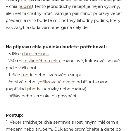
– chia
pudink
! Tento jednoduchý recept je nejen výživný,
ale i velmi chutný. Stačí vám jen pár minut přípravy večer
předem a ráno budete mít hotový lahodný pudink, který
vás zasytí a dodá vám energii na celý den.
Na přípravu chia pudinku budete potřebovat:
- 3 lžíce
chia semínek
- 250 ml
rostlinného mléka
(mandlové, kokosové, sojové –
podle vaší chuti)
- 1 lžíce
medu
nebo javorového sirupu
- čerstvé nebo
lyofilizované ovoce
od @nutsmancz
(například
jahody
, borůvky nebo maliny)
- oříšky nebo semínka na posypání
Postup:
1. Večer smíchejte chia semínka s rostlinným mlékem a
medem nebo sirupem. Důkladně promíchejte a dejte do