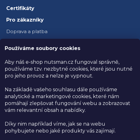
Certifikáty
Pro zákazníky
Doprava a platba
Věrnostní program
Používáme soubory cookies
Velkoobchod
Aby náš e-shop nutsman.cz fungoval správně,
Ambasador Nutsman
používáme tzv. nezbytné cookies, které jsou nutné
pro jeho provoz a nelze je vypnout.
Obchodní podmínky
Na základě vašeho souhlasu dále používáme
Reklamace a vrácení zboží
analytické a marketingové cookies, které nám
Ochrana osobních údajů
pomáhají zlepšovat fungování webu a zobrazovat
vám relevantní obsah a nabídky.
Kamenná prodejna
Díky nim například víme, jak se na webu
Prodejna NUTSMAN
pohybujete nebo jaké produkty vás zajímají.
Těmice 329, Těmice 696 84