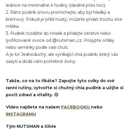
lednice na minimálně 4 hodiny (ideálně přes noc).
2. Ráno pudink znovu promíchejte, aby byl hladký a
krémový. Pokud je příliš hustý, můžete přidat trochu více
mléka.
3. Pudink rozdělte do misek a přidejte čerstvé nebo
lyofilizované ovoce od @nutsman_cz. Posypte oříšky
nebo semínky podle vaší chuti.
A je to! Jednoduchý, ale vynikající chia pudink, který vás
zasytí a dodá vám potřebné živiny.
Takže, co na to říkáte? Zapojte tyto cviky do své
ranní rutiny, vytvořte si chutný chia pudink a užijte si
pocit zdraví a vitality. 😊
Video najdete na našem
FACEBOOKU
nebo
INSTAGRAMU
Tým NUTSMAN a Silvie