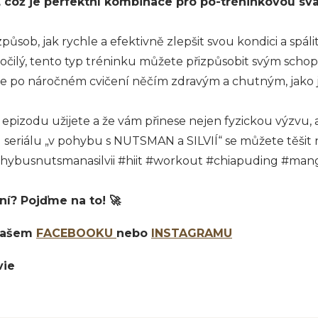
, což je perfektní kombinace pro po-tréninkovou sva
způsob, jak rychle a efektivně zlepšit svou kondici a spálit 
čilý, tento typ tréninku můžete přizpůsobit svým schop
se po náročném cvičení něčím zdravým a chutným, jako j
epizodu užijete a že vám přinese nejen fyzickou výzvu, a
eriálu „v pohybu s NUTSMAN a SILVIÍ“ se můžete těšit na 
ohybusnutsmanasilvii #hiit #workout #chiapuding #mang
ení? Pojďme na to! 🚀
 našem
FACEBOOKU
nebo
INSTAGRAMU
vie