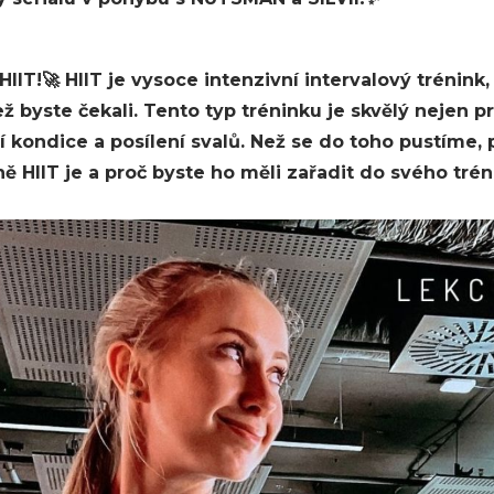
IIT!🚀 HIIT je vysoce intenzivní intervalový trénink
ež byste čekali. Tento typ tréninku je skvělý nejen p
í kondice a posílení svalů. Než se do toho pustíme, 
ně HIIT je a proč byste ho měli zařadit do svého tré