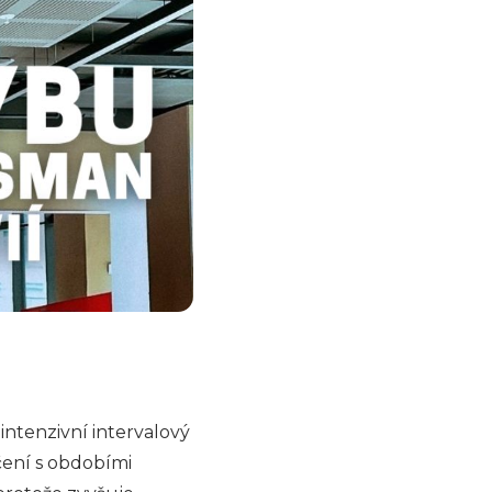
 intenzivní intervalový
ičení s obdobími