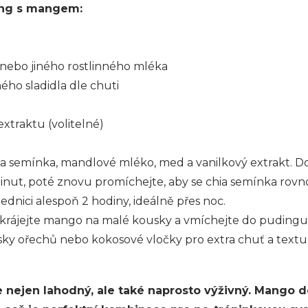
ing s mangem:
nebo jiného rostlinného mléka
ného sladidla dle chuti
xtraktu (volitelné)
hia semínka, mandlové mléko, med a vanilkový extrakt. 
minut, poté znovu promíchejte, aby se chia semínka rovn
lednici alespoň 2 hodiny, ideálně přes noc.
krájejte mango na malé kousky a vmíchejte do pudingu
usky ořechů nebo kokosové vločky pro extra chuť a textu
e nejen lahodný, ale také naprosto výživný. Mango 