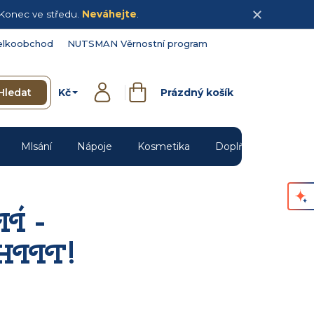
Konec ve středu.
Neváhejte
.
elkoobchod
NUTSMAN Věrnostní program
Kč
Hledat
Prázdný košík
Přihlášení
Nákupní
košík
Mlsání
Nápoje
Kosmetika
Doplňky
Novin
Í -
 HIIT!