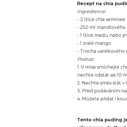
Recept na chia pud
Ingredience:
- 3 lžíce chia semínek
- 250 ml mandlového 
- 1 lžíce medu nebo ji
- 1 zralé mango
- Trocha vanilkového e
Postup:
1. V míse smíchejte c
nechte odstát asi 10 
2. Nechte směs stát v 
3. Před podáváním na
4. Můžete přidat i ko
Tento chia puding j