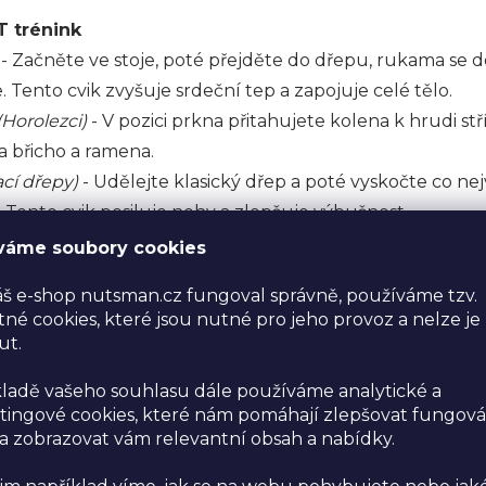
T trénink
- Začněte ve stoje, poté přejděte do dřepu, rukama se 
. Tento cvik zvyšuje srdeční tep a zapojuje celé tělo.
Horolezci)
- V pozici prkna přitahujete kolena k hrudi stří
a břicho a ramena.
cí dřepy)
- Udělejte klasický dřep a poté vyskočte co nej
. Tento cvik posiluje nohy a zlepšuje výbušnost.
 kolena)
- Běhejte na místě a zvedejte kolena co nejvýše.
váme soubory cookies
m a břicho.
š e-shop nutsman.cz fungoval správně, používáme tzv.
lasické kliky nebo kliky na kolenou pro začátečníky. Pos
né cookies, které jsou nutné pro jeho provoz a nelze je
ut.
žte v pozici prkna po dobu 40 vteřin. Tento cvik posiluje
ladě vašeho souhlasu dále používáme analytické a
ingové cookies, které nám pomáhají zlepšovat fungová
 zobrazovat vám relevantní obsah a nabídky.