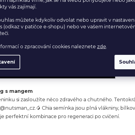
im například víme, jak se na webu pohybujete nebo jak
ty vás zajímají.
ouhlas můžete kdykoliv odvolat nebo upravit v nastaven
s (odkaz v patičce e-shopu) nebo ve vašem internetov
žeči.
nformací o zpracování cookies naleznete
zde
.
tavení
Souhl
ng s mangem
éninku si zasloužíte něco zdravého a chutného. Tentokrá
nutsman_cz.🥭 Chia semínka jsou plná vlákniny, bílko
 je perfektní kombinace pro regeneraci po cvičení.