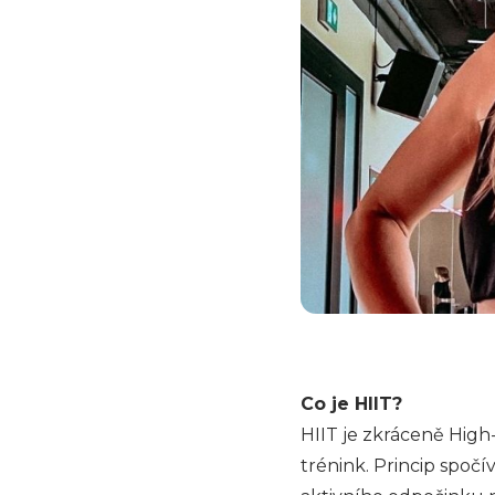
Co je HIIT?
HIIT je zkráceně High-
trénink. Princip spočí