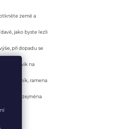
dotkněte země a
davě, jako byste lezli
výše, při dopadu se
 Skvělý cvik na
iluje hrudník, ramena
 celé tělo, zejména
ní