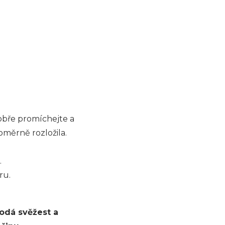
Dobře promíchejte a
oměrně rozložila.
.
ru.
dodá svěžest a