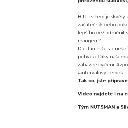
přirozenou sladkost
HIIT cvičení je skvělý 
začátečník nebo pokro
lepšího než odměnit 
mangem?
Doufáme, že si dnešní 
pohybu. Díky našemu s
zábavné cvičení. #vp
#intervalovytrenink
Tak co, jste připrav
Video najdete i na
Tým NUTSMAN a Sil