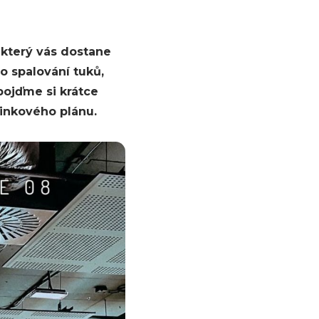
, který vás dostane
ro spalování tuků,
pojďme si krátce
ninkového plánu.