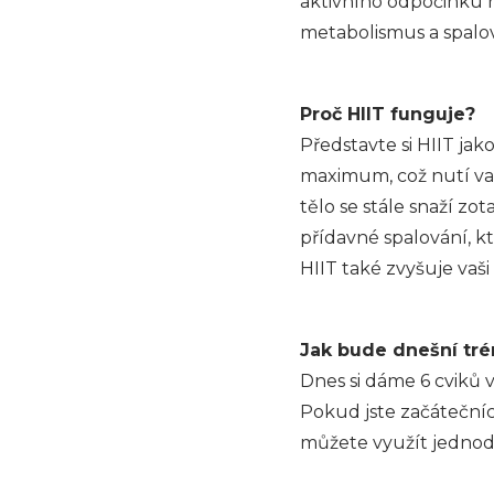
aktivního odpočinku n
metabolismus a spalov
Proč HIIT funguje?
Představte si HIIT ja
maximum, což nutí vaše
tělo se stále snaží zo
přídavné spalování, kt
HIIT také zvyšuje vaši 
Jak bude dnešní tré
Dnes si dáme 6 cviků v
Pokud jste začátečníc
můžete využít jednodu