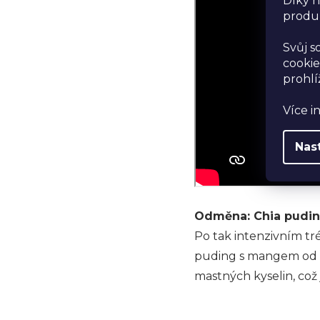
Díky n
produk
Svůj s
cookie
prohlí
Více i
Nas
Odměna: Chia pudi
Po tak intenzivním tr
puding s mangem od @
mastných kyselin, což