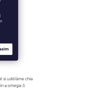
é
í
ém
asím
t si uděláme chia
vin a omega-3