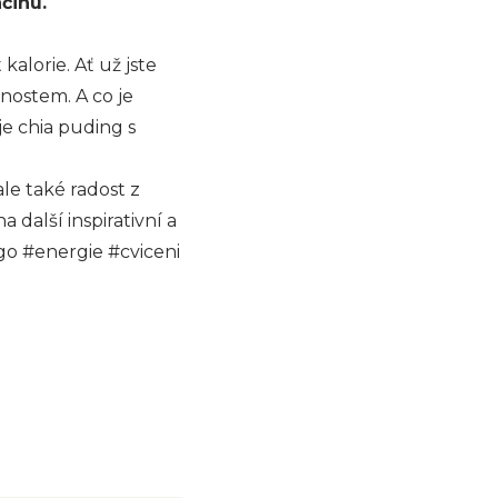
činu.
kalorie. Ať už jste
nostem. A co je
e chia puding s
le také radost z
další inspirativní a
o #energie #cviceni