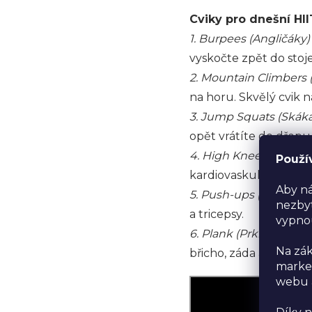
Cviky pro dnešní HII
1. Burpees (Angličáky)
vyskočte zpět do stoje
2. Mountain Climbers (
na horu. Skvělý cvik n
3. Jump Squats (Skáka
opět vrátíte do dřepu
4. High Knees (Vysoká
Použí
kardiovaskulární systé
Aby ná
5. Push-ups (Kliky)
- K
nezbyt
a tricepsy.
vypno
6. Plank (Prkno)
- Vydr
Na zák
břicho, záda a ramena.
market
webu a