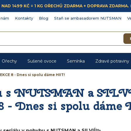
ÁKUP NAD 1499 KČ = 1 KG OŘECHŮ ZDARMA + DOPRAVA ZDARMA.
 nám
Kontakty
Blog
Staň se ambasadorem NUTSMAN
V
Ořechy
Sušené ovoce
Semínka
Zdravé potraviny
EKCE 8 - Dnes si spolu dáme HIIT!
u s NUTSMAN a SILVI
- Dnes si spolu dáme
dy seriálu v pohybu s NUTSMAN a SILVIÍ!✨