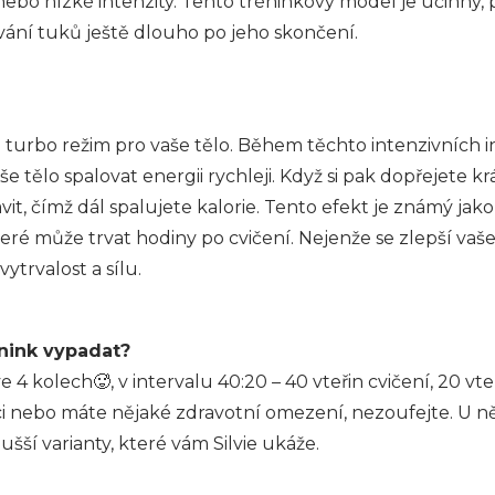
ebo nízké intenzity. Tento tréninkový model je účinný, 
ání tuků ještě dlouho po jeho skončení.
ko turbo režim pro vaše tělo. Během těchto intenzivních 
 tělo spalovat energii rychleji. Když si pak dopřejete k
tavit, čímž dál spalujete kalorie. Tento efekt je známý jak
eré může trvat hodiny po cvičení. Nejenže se zlepší vaše
vytrvalost a sílu.
nink vypadat?
e 4 kolech🥵, v intervalu 40:20 – 40 vteřin cvičení, 20 vt
i nebo máte nějaké zdravotní omezení, nezoufejte. U n
šší varianty, které vám Silvie ukáže.