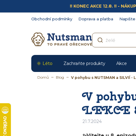
Přejít
!! KONEC AKCE 12.8. !! - N
na
obsah
Obchodní podmínky
Doprava a platba
Napište
Léto
Zachraňte produkty
Akce
Domů
Blog
V pohybu s NUTSMAN a SILVIÍ - L
V pohyb
LEKCE 8 
21.7.2024
✨Vítejte u 8. epizo