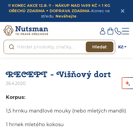
Přejít
!! KONEC AKCE 12.8. !! - NÁKUP NAD 1499 KČ = 1 KG
na
OŘECHŮ ZDARMA + DOPRAVA ZDARMA.
Konec ve
obsah
středu.
Neváhejte
.
Přihlášení
Nákupní
košík
Kč
Hledat
RECEPT - Višňový dort
26.4.2020
Korpus:
1,5 hrnku mandlové mouky (nebo mletých mandli)
1 hrnek mletého kokosu