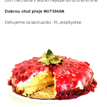
Dort necháme v lednici nejlépe do druhého dne.
Dobrou chuť přeje NUTSMAN
Děkujeme za spolupráci : fit_stepbystep