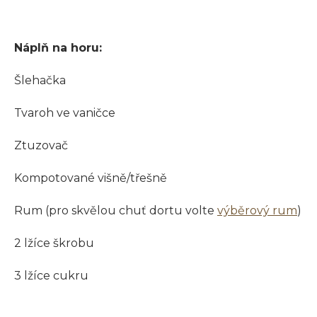
Náplň na horu:
Šlehačka
Tvaroh ve vaničce
Ztuzovač
Kompotované višně/třešně
Rum
(pro skvělou chuť dortu volte
výběrový rum
)
2 lžíce škrobu
3 lžíce cukru