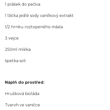
1 prášek do pečiva
1 lžička jedlé sody vanilkový extrakt
1/2 hrnku roztopeného másla
3 vejce
250ml mléka
špetka soli
Náplň do prostřed
:
Hrušková bioláda
Tvaroh ve vaničce