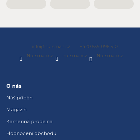
Z
info
@
nutsman.cz
+420 539 096 510
á
Nutsman.cz
nutsmancz
Nutsman.cz
p
a
t
í
O nás
Náš příběh
Magazín
Kamenná prodejna
Hodnocení obchodu