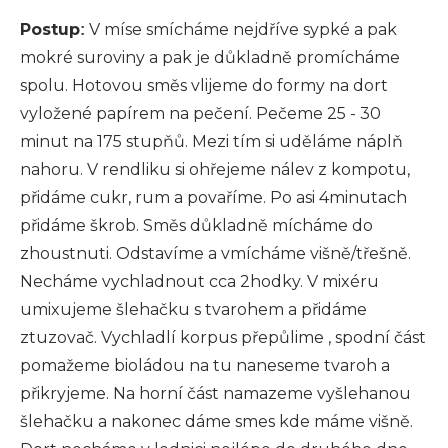
Postup
V míse smícháme nejdříve sypké a pak
:
mokré suroviny a pak je důkladně promícháme
spolu. Hotovou směs vlijeme do formy na dort
vyložené papírem na pečení. Pečeme 25 - 30
minut na 175 stupňů. Mezi tím si uděláme náplň
nahoru. V rendliku si ohřejeme nálev z kompotu,
přidáme cukr, rum a povaříme. Po asi 4minutach
přidáme škrob. Směs důkladně mícháme do
zhoustnuti. Odstavíme a vmícháme višně/třešně.
Necháme vychladnout cca 2hodky. V mixéru
umixujeme šlehačku s tvarohem a přidáme
ztuzovač. Vychladlí korpus přepůlime , spodní část
pomažeme bioládou na tu naneseme tvaroh a
přikryjeme. Na horní část namazeme vyšlehanou
šlehačku a nakonec dáme smes kde máme višně.