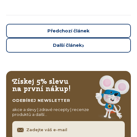
Předchozí článek
Další článek
Získej 5% slevu
na první nákup!
ODEBÍREJ NEWSLETTER
akce a slevy | zdravé recepty | recenze
produktů a další…