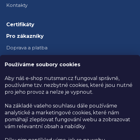
Kontakty
Certifikáty
Pro zákazníky
Doprava a platba
Věrnostní program
Používáme soubory cookies
Velkoobchod
Aby náš e-shop nutsman.cz fungoval správně,
Ambasador Nutsman
používáme tzv. nezbytné cookies, které jsou nutné
pro jeho provoz a nelze je vypnout.
Obchodní podmínky
Na základě vašeho souhlasu dále používáme
Reklamace a vrácení zboží
analytické a marketingové cookies, které nám
Ochrana osobních údajů
pomáhají zlepšovat fungování webu a zobrazovat
vám relevantní obsah a nabídky.
Kamenná prodejna