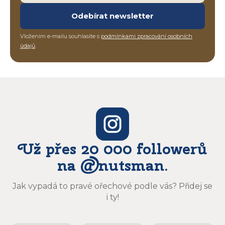
Odebírat newsletter
Vložením e-mailu souhlasíte s
podmínkami zpracování osobních
údajů
.
Už přes 20 000 followerů
na @nutsman.
Jak vypadá to pravé ořechové podle vás? Přidej se
i ty!