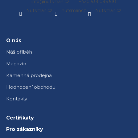
info
@
nutsman.cz
+420 539 096 510
á
Nutsman.cz
nutsmancz
Nutsman.cz
p
a
t
í
O nás
Náš příběh
Magazín
Kamenná prodejna
Hodnocení obchodu
Kontakty
Certifikáty
Pro zákazníky