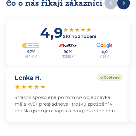
Co o nás říkají zákazníci
4,9
★
★
★
★
★
510 hodnocení
97%
90%
4,0
(8441×)
(10588×)
(133×)
Lenka H.
Ověřeno
★
★
★
★
★
Strašně spokojená po tom co objednávka
měla kvůli presjladnova i trošku zpoždění v
odešla i jsem jim napsala na ig jeste ten den
odeslali a druhý den dopoledne jsem mohla
vyzvedávat .. výrobky jsou super chutnají
báječně a určitě budu objednávat zase