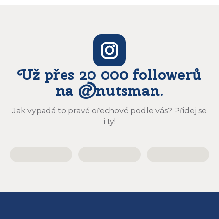
Už přes 20 000 followerů
na @nutsman.
Jak vypadá to pravé ořechové podle vás? Přidej se
i ty!
Z