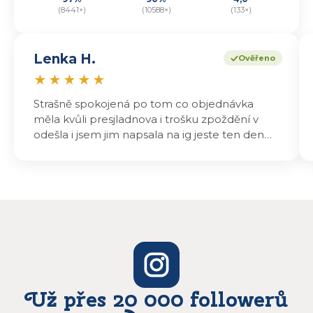
(8441×)
(10588×)
(133×)
Lenka H.
Ověřeno
★
★
★
★
★
Strašně spokojená po tom co objednávka
měla kvůli presjladnova i trošku zpoždění v
odešla i jsem jim napsala na ig jeste ten den
odeslali a druhý den dopoledne jsem mohla
vyzvedávat .. výrobky jsou super chutnají
báječně a určitě budu objednávat zase
Už přes 20 000 followerů