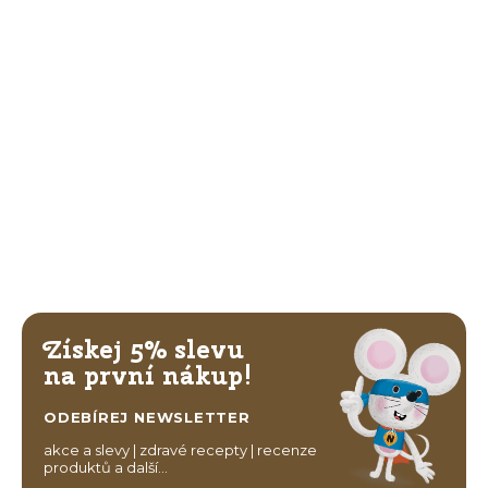
Získej 5% slevu
na první nákup!
ODEBÍREJ NEWSLETTER
akce a slevy | zdravé recepty | recenze
produktů a další…