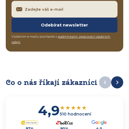
Odebírat newsletter
Vložením e-mailu souhlasíte s
podmínkami zpracování osobních
údajů
.
Co o nás říkají zákazníci
4,9
★
★
★
★
★
510 hodnocení
97%
90%
4,0