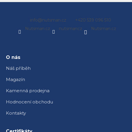
Z
info
@
nutsman.cz
+420 539 096 510
á
Nutsman.cz
nutsmancz
Nutsman.cz
p
a
t
í
O nás
Náš příběh
Magazín
Kamenná prodejna
Hodnocení obchodu
Kontakty
Certifikáty