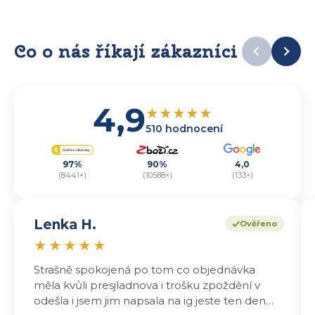
Co o nás říkají zákazníci
4,9
★
★
★
★
★
510 hodnocení
97%
90%
4,0
(8441×)
(10588×)
(133×)
Lenka H.
Ověřeno
★
★
★
★
★
Strašně spokojená po tom co objednávka
měla kvůli presjladnova i trošku zpoždění v
odešla i jsem jim napsala na ig jeste ten den