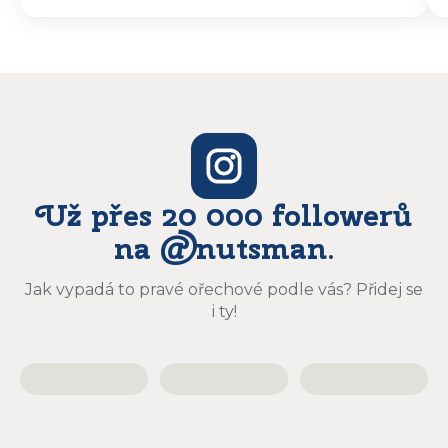
odeslali a druhý den dopoledne jsem mohla
vyzvedávat .. výrobky jsou super chutnají
báječně a určitě budu objednávat zase
Už přes 20 000 followerů
na @nutsman.
Jak vypadá to pravé ořechové podle vás? Přidej se
i ty!