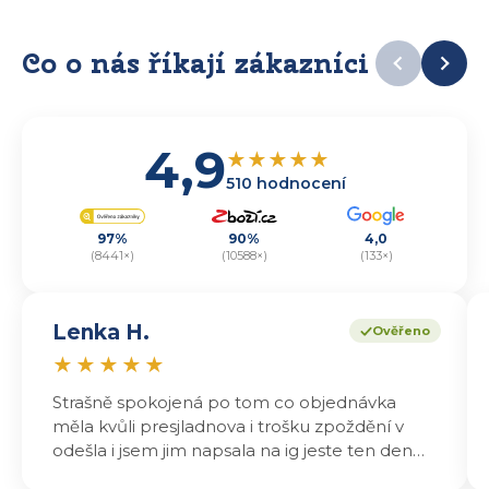
Co o nás říkají zákazníci
4,9
★
★
★
★
★
510 hodnocení
97%
90%
4,0
(8441×)
(10588×)
(133×)
Lenka H.
Ověřeno
★
★
★
★
★
Strašně spokojená po tom co objednávka
měla kvůli presjladnova i trošku zpoždění v
odešla i jsem jim napsala na ig jeste ten den
odeslali a druhý den dopoledne jsem mohla