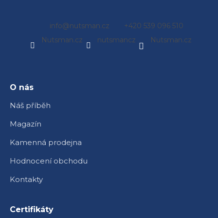
Z
info
@
nutsman.cz
+420 539 096 510
á
Nutsman.cz
nutsmancz
Nutsman.cz
p
a
t
í
O nás
Náš příběh
Magazín
Kamenná prodejna
Hodnocení obchodu
Kontakty
Certifikáty