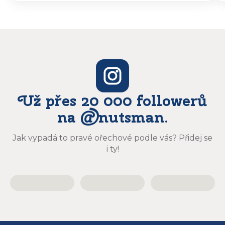
vyzvedávat .. výrobky jsou super chutnají
báječně a určitě budu objednávat zase
Už přes 20 000 followerů
na @nutsman.
Jak vypadá to pravé ořechové podle vás? Přidej se
i ty!