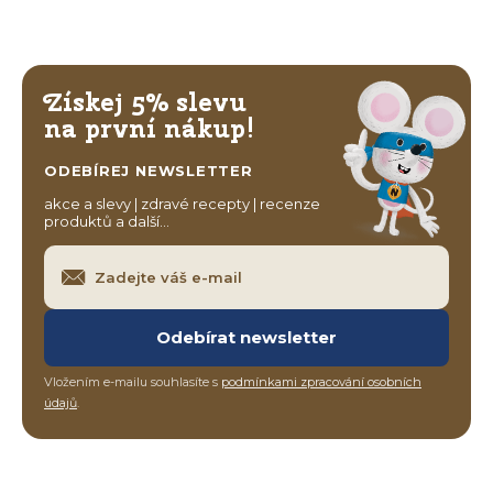
Získej 5% slevu
na první nákup!
ODEBÍREJ NEWSLETTER
akce a slevy | zdravé recepty | recenze
produktů a další…
Odebírat newsletter
Vložením e-mailu souhlasíte s
podmínkami zpracování osobních
údajů
.