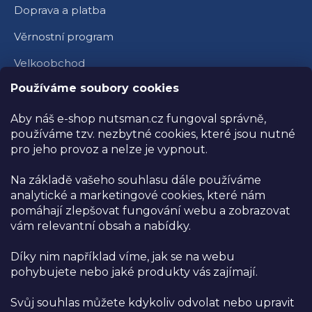
Doprava a platba
Věrnostní program
Velkoobchod
Používáme soubory cookies
Ambasador Nutsman
Obchodní podmínky
Aby náš e-shop nutsman.cz fungoval správně,
používáme tzv. nezbytné cookies, které jsou nutné
Reklamace a vrácení zboží
pro jeho provoz a nelze je vypnout.
Ochrana osobních údajů
Na základě vašeho souhlasu dále používáme
Kamenná prodejna
analytické a marketingové cookies, které nám
pomáhají zlepšovat fungování webu a zobrazovat
Prodejna NUTSMAN
vám relevantní obsah a nabídky.
Těmice 329, Těmice 696 84
areál bývalého družstva
Díky nim například víme, jak se na webu
pohybujete nebo jaké produkty vás zajímají.
Zobrazit na mapě
Svůj souhlas můžete kdykoliv odvolat nebo upravit