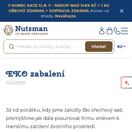
Přejít
!! KONEC AKCE 12.8. !! - NÁKUP NAD 1499 KČ = 1 KG
na
OŘECHŮ ZDARMA + DOPRAVA ZDARMA.
Konec ve
obsah
středu.
Neváhejte
.
Přihlášení
Nákupní
košík
Kč
Hledat
EKO zabalení
10.6.2020
Již od počátku, kdy jsme založily Bio ořechový sad,
přemýšlíme jak dále posunovat firmu směrem k
menšímu zatížení životního prostředí.