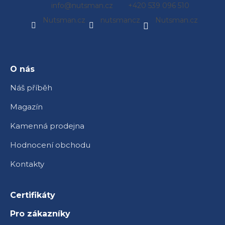
Z
info
@
nutsman.cz
+420 539 096 510
á
Nutsman.cz
nutsmancz
Nutsman.cz
p
a
t
í
O nás
Náš příběh
Magazín
Kamenná prodejna
Hodnocení obchodu
Kontakty
Certifikáty
Pro zákazníky