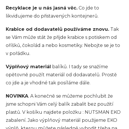
Recyklace je u nás jasná věc.
Co jde to
likvidujeme do přistavených kontejnerů.
Krabice od dodavatelů používáme znovu.
Tak
se Vám může stát že přijde krabice s potiskem od
oříšků, čokolád a nebo kosmetiky. Nebojte se je to
v pořádku.
Výplňový materiál
balíků. I tady se snažíme
opětovně použít materiál od dodavatelů. Prostě
co jde a je vhodné tak posíláme dále.
NOVINKA
. A konečně se můžeme pochlubit že
jsme schopni Vám celý balík zabalit bez použití
plastů. V košíku najdete položku : NUTSMAN EKO
zabalení. Jako výplňový materiál použijeme EKO
výplň, kterou můžete následně vyhodit třeba na